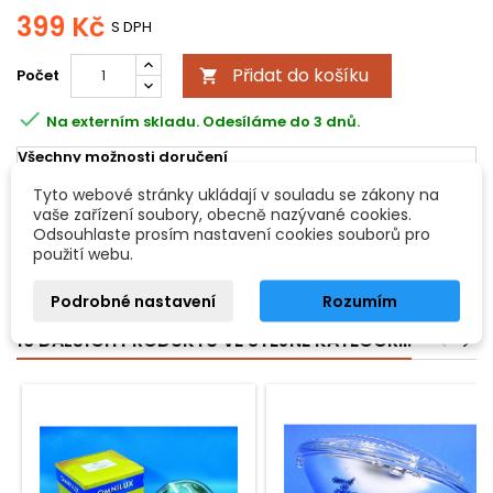
399 Kč
S DPH
Přidat do košíku
Počet


Na externím skladu. Odesíláme do 3 dnů.
Všechny možnosti doručení
Tyto webové stránky ukládají v souladu se zákony na
vaše zařízení soubory, obecně nazývané cookies.
POPIS
DETAILY PRODUKTU
Odsouhlaste prosím nastavení cookies souborů pro
použití webu.
PAR 56 230V/300W NSP 2000h Omnilux T
Podrobné nastavení
Rozumím
16 DALŠÍCH PRODUKTŮ VE STEJNÉ KATEGORII:
<
>