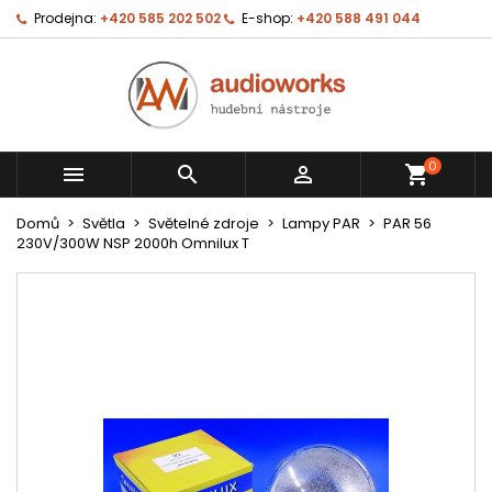
Prodejna:
+420 585 202 502
E-shop:
+420 588 491 044
0



shopping_cart
Domů
Světla
Světelné zdroje
Lampy PAR
PAR 56
230V/300W NSP 2000h Omnilux T