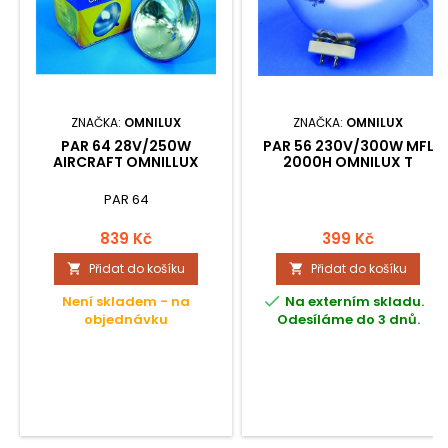
ZNAČKA:
OMNILUX
ZNAČKA:
OMNILUX
PAR 64 28V/250W
PAR 56 230V/300W MFL
AIRCRAFT OMNILLUX
2000H OMNILUX T
PAR 64
839 Kč
399 Kč
Přidat do košíku
Přidat do košíku



Není skladem - na
Na externím skladu.
objednávku
Odesíláme do 3 dnů.