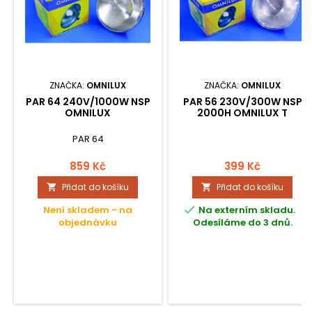
ZNAČKA:
OMNILUX
ZNAČKA:
OMNILUX
PAR 64 240V/1000W NSP
PAR 56 230V/300W NSP
OMNILUX
2000H OMNILUX T
PAR 64
859 Kč
399 Kč
Přidat do košíku
Přidat do košíku



Není skladem - na
Na externím skladu.
objednávku
Odesíláme do 3 dnů.