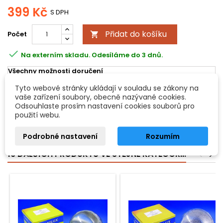
399 Kč
S DPH
Přidat do košíku
Počet


Na externím skladu. Odesíláme do 3 dnů.
Všechny možnosti doručení
Tyto webové stránky ukládají v souladu se zákony na
vaše zařízení soubory, obecně nazývané cookies.
POPIS
DETAILY PRODUKTU
Odsouhlaste prosím nastavení cookies souborů pro
použití webu.
PAR 56 230V/300W WFL 2000h Omnilux T
Podrobné nastavení
Rozumím
16 DALŠÍCH PRODUKTŮ VE STEJNÉ KATEGORII:
<
>