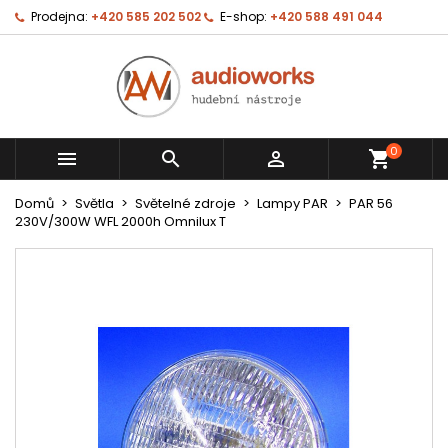
Prodejna:
+420 585 202 502
E-shop:
+420 588 491 044
0



shopping_cart
Domů
Světla
Světelné zdroje
Lampy PAR
PAR 56
230V/300W WFL 2000h Omnilux T