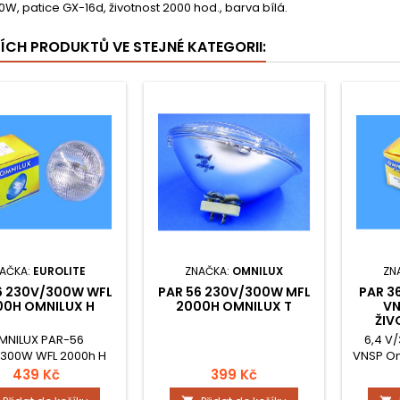
W, patice GX-16d, životnost 2000 hod., barva bílá.
ŠÍCH PRODUKTŮ VE STEJNÉ KATEGORII:
AČKA:
EUROLITE
ZNAČKA:
OMNILUX
ZN
6 230V/300W WFL
PAR 56 230V/300W MFL
PAR 3
00H OMNILUX H
2000H OMNILUX T
VN
ŽIV
MNILUX PAR-56
6,4 V
300W WFL 2000h H
VNSP Omn
439 Kč
399 Kč