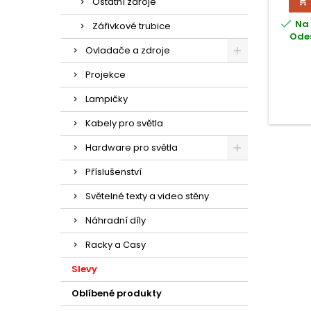
Ostatní zdroje


Na 
Zářivkové trubice
Odes
Ovladače a zdroje
Projekce
Lampičky
Kabely pro světla
Hardware pro světla
Příslušenství
Světelné texty a video stěny
Náhradní díly
Racky a Casy
Slevy
Oblíbené produkty