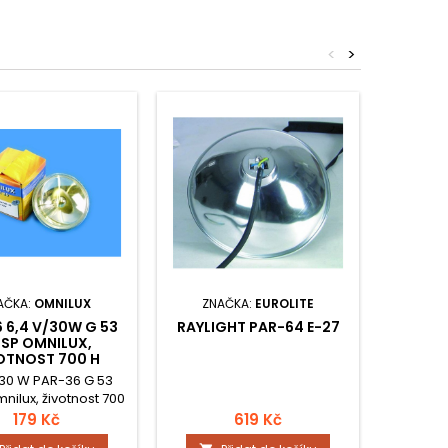
<
>
AČKA:
OMNILUX
ZNAČKA:
EUROLITE
ZNA
6 6,4 V/30W G 53
RAYLIGHT PAR-64 E-27
PAR 
SP OMNILUX,
VN
OTNOST 700 H
/30 W PAR-36 G 53
ilux, životnost 700
h
179 Kč
619 Kč