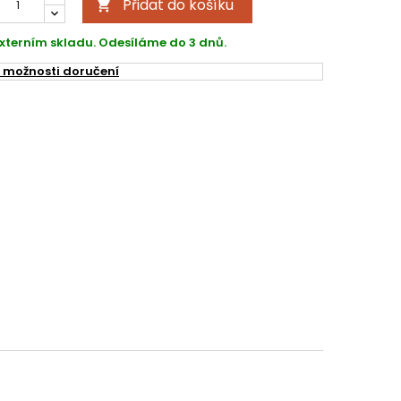
Přidat do košíku

xterním skladu. Odesíláme do 3 dnů.
 možnosti doručení