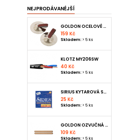
NEJPRODÁVANÉJŠÍ
GOLDON OCELOVÉ PRSTOVÉ ČINELKY
159 Kč
Skladem:
> 5 ks
KLOTZ MY206SW
40 Kč
Skladem:
> 5 ks
SIRIUS KYTAROVÁ STRUNA
25 Kč
Skladem:
> 5 ks
GOLDON OZVUČNÁ DŘÍVKA 18 X 200MM
109 Kč
Skladem:
> 5 ks