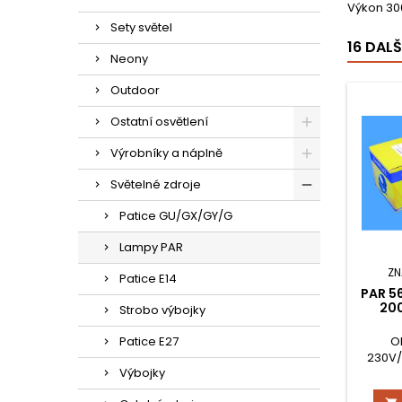
Výkon 300
Sety světel
16 DAL
Neony
Outdoor
Ostatní osvětlení
Výrobníky a náplně
Světelné zdroje
Patice GU/GX/GY/G
Lampy PAR
ZN
Patice E14
PAR 5
20
Strobo výbojky
Patice E27
O
230V/
Výbojky