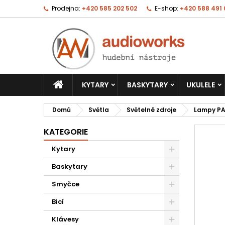
Prodejna:
+420 585 202 502
E-shop:
+420 588 491
KYTARY
BASKYTARY
UKULELE
Domů
Světla
Světelné zdroje
Lampy P
KATEGORIE
Kytary
Baskytary
Smyčce
Bicí
Klávesy