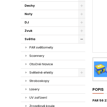
Dechy
Noty
DJ
Zvuk
Světla
PAR světlomety
Scannery
Otočné hlavice
Světelné efekty
Stroboskopy
POPIS
Lasery
UV zařízení
PAR 56 
Zrcadlové koule