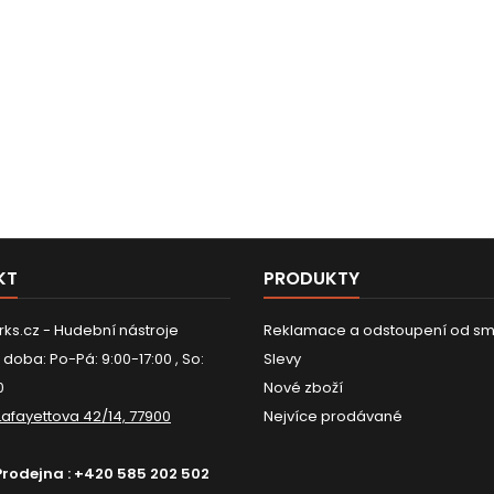
KT
PRODUKTY
ks.cz - Hudební nástroje
Reklamace a odstoupení od sm
 doba: Po-Pá: 9:00-17:00 , So:
Slevy
0
Nové zboží
Lafayettova 42/14, 77900
Nejvíce prodávané
Prodejna :
+420 585 202 502