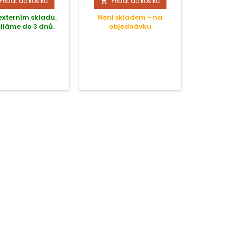
Přidat do košíku
Přidat do košíku


externím skladu.
Není skladem - na
Není
íláme do 3 dnů.
objednávku
o