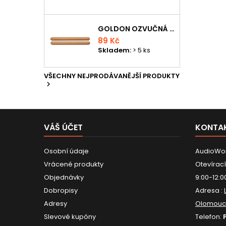
GOLDON OZVUČNÁ DŘÍVKA 15 X 150MM
89 Kč
Skladem:
> 5 ks
VŠECHNY NEJPRODÁVANĚJŠÍ PRODUKTY

VÁŠ ÚČET
KONTA
Osobní údaje
AudioWor
Vrácené produkty
Otevírací
Objednávky
9:00-12:0
Dobropisy
Adresa :
Adresy
Olomouc
Slevové kupóny
Telefon: