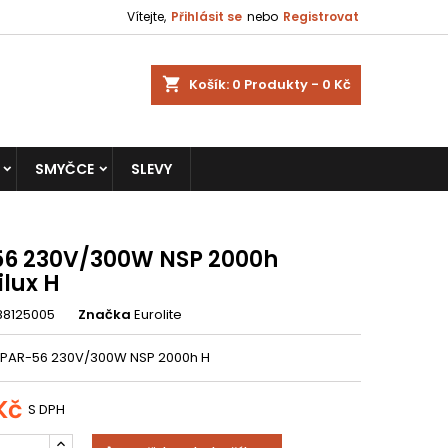
Vítejte,
Přihlásit se
nebo
Registrovat
shopping_cart
Košík:
0
Produkty - 0 Kč
SMYČCE
SLEVY
56 230V/300W NSP 2000h
lux H
88125005
Značka
Eurolite
 PAR-56 230V/300W NSP 2000h H
Kč
S DPH