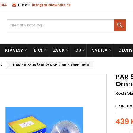
 044
E-mail:
info@audioworks.cz

KLÁVESY
BICÍ
ZVUK
DJ
SVĚTLA
DECHY
AR
PAR 56 230V/300W NSP 2000h Omnilux H
PAR 
Omni
Kód
EOL
OMNILUX
439 