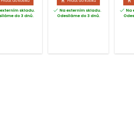
Přidat do košíku
Přidat do košíku




externím skladu.
Na externím skladu.
Na 
íláme do 3 dnů.
Odesíláme do 3 dnů.
Odes