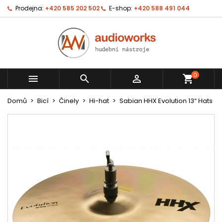
Prodejna:
+420 585 202 502
E-shop:
+420 588 491 044
0



shopping_cart
Domů
Bicí
Činely
Hi-hat
Sabian HHX Evolution 13“ Hats