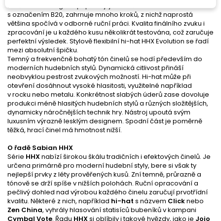
zkušení metalurgové připravují již tradiční slitinu bronzu
s označením B20, zahrnuje mnoho kroků, z nichž naprostá
většina spočívá v odborné ruční práci. Kvalita finálního zvuku i
zpracování je u každého kusu několikrát testována, což zaručuje
perfektní výsledek. Stylově flexibilní hi-hat HHX Evolution se řadí
mezi absolutní špičku.
Temný a frekvenčně bohatý tón činelů se hodí především do
moderních hudebních stylů. Dynamická citlivost přináší
neobvyklou pestrost zvukových možností. Hi-hat může při
otevření dosáhnout vysoké hlasitosti, využitelné například
v rocku nebo metalu. Konkrétnost slabých úderů zase dovoluje
produkci méně hlasitých hudebních stylů a různých složitějších,
dynamicky náročnějších technik hry. Nástroj upoutá svým
luxusním výrazně lesklým designem. Spodní část je poměrně
těžká, hrací činel má hmotnost nižší.
O řadě Sabian HHX
Série
HHX
nabízí širokou škálu tradičních i efektových činelů. Je
určena primárně pro moderní hudební styly, bere si však ty
nejlepší prvky z léty prověřených kusů. Zní temně, průrazně a
tónově se drží spíše v nižších polohách. Ruční opracování a
pečlivý dohled nad výrobou každého činelu zaručují prvotřídní
kvalitu. Některé z nich, například
hi-hat
s názvem
Click
nebo
Zen China
, vyhrály hlasování statisíců bubeníků v kampani
Cymbal Vote
. Řadu
HHX
si oblíbily i takové hvězdy, jako je
Jojo