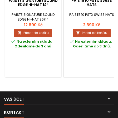
PAISTE SIGNATURE SOUND
PAISTE 10 PSTX SWISS
EDGE HI-HAT 14“
HATS
PAISTE SIGNATURE SOUND
PAISTE 10 PSTX SWISS HATS
EDGE HI-HAT 36/14
12 890 Kč
2 890 Kč
Přidat do košíku
Přidat do košíku




Na externím skladu.
Na externím skladu.
Odesíláme do 3 dnů.
Odesíláme do 3 dnů.

VÁŠ ÚČET

KONTAKT