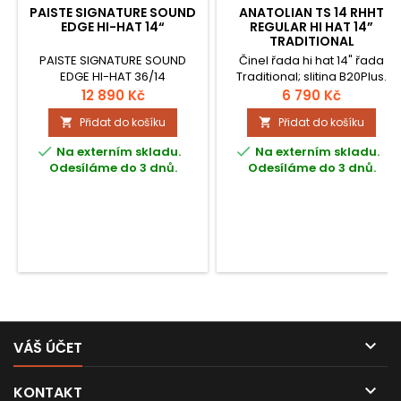
PAISTE SIGNATURE SOUND
ANATOLIAN TS 14 RHHT
EDGE HI-HAT 14“
REGULAR HI HAT 14”
TRADITIONAL
PAISTE SIGNATURE SOUND
Činel řada hi hat 14" řada
EDGE HI-HAT 36/14
Traditional; slitina B20Plus.
12 890 Kč
6 790 Kč
Přidat do košíku
Přidat do košíku




Na externím skladu.
Na externím skladu.
Odesíláme do 3 dnů.
Odesíláme do 3 dnů.

VÁŠ ÚČET

KONTAKT