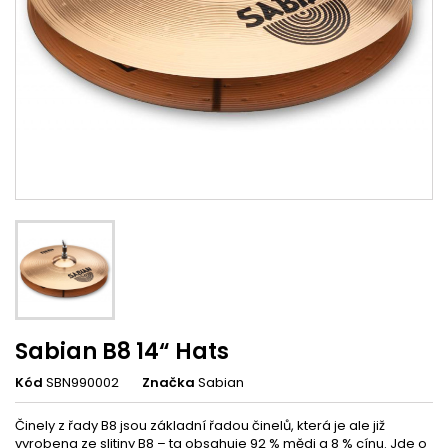
Sabian B8 14“ Hats
Kód
SBN990002
Značka
Sabian
Činely z řady B8 jsou základní řadou činelů, která je ale již
vyrobena ze slitiny B8 – ta obsahuje 92 % mědi a 8 % cínu. Jde o