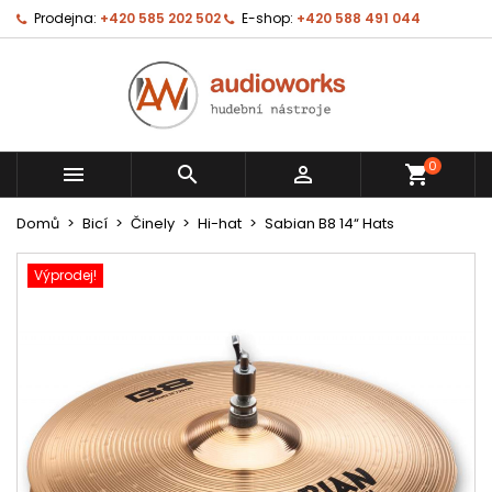
Prodejna:
+420 585 202 502
E-shop:
+420 588 491 044
0



shopping_cart
Domů
Bicí
Činely
Hi-hat
Sabian B8 14“ Hats
Výprodej!