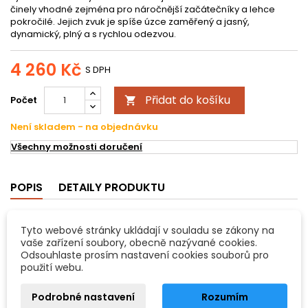
činely vhodné zejména pro náročnější začátečníky a lehce
pokročilé. Jejich zvuk je spíše úzce zaměřený a jasný,
dynamický, plný a s rychlou odezvou.
4 260 Kč
S DPH
Přidat do košíku
Počet

Není skladem - na objednávku
Všechny možnosti doručení
POPIS
DETAILY PRODUKTU
Sabian B8 14“ Hi-Hats
Tyto webové stránky ukládají v souladu se zákony na
Činely z řady B8 jsou základní řadou činelů, která je ale již
vaše zařízení soubory, obecně nazývané cookies.
vyrobena ze slitiny B8 – ta obsahuje 92 % mědi a 8 % cínu. Jde o
Odsouhlaste prosím nastavení cookies souborů pro
činely vhodné zejména pro náročnější začátečníky a lehce
použití webu.
pokročilé. Jejich zvuk je spíše úzce zaměřený a jasný,
dynamický, plný a s rychlou odezvou.
Podrobné nastavení
Rozumím
Vlastnosti: