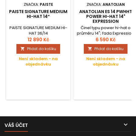
ZNAČKA:
PAISTE
ZNAČKA:
ANATOLIAN
PAISTE SIGNATURE MEDIUM
ANATOLIAN ES 14 PWHHT
HI-HAT 14“
POWER HI-HAT 14"
EXPRESSION
PAISTE SIGNATURE MEDIUM HI-
Činel typu power hi-hat o
HAT 36/14
průměru 14"; řada Expression;
materiál: slitina B20 Plus.
12 890 Kč
6 590 Kč
Přidat do košíku
Přidat do košíku


Není skladem - na
Není skladem - na
objednávku
objednávku

VÁŠ ÚČET