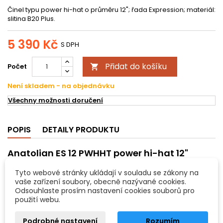
Činel typu power hi-hat o průměru 12";
řada Expression; materiál:
slitina B20 Plus.
5 390 Kč
S DPH
Přidat do košíku
Počet

Není skladem - na objednávku
Všechny možnosti doručení
POPIS
DETAILY PRODUKTU
Anatolian ES 12 PWHHT power hi-hat 12"
Expression - činel
Tyto webové stránky ukládají v souladu se zákony na
Klasické turecké činely broušené, bez vrchního laku. Zvuk je
vaše zařízení soubory, obecně nazývané cookies.
frekvenčně i sustainově velmi plný, převládá přitom vřelost a
Odsouhlaste prosím nastavení cookies souborů pro
jemnější barevné odstíny především ve výškách. Vhodné pro
použití webu.
všechny styly hraní, zejména však tyto činely ocení hráči s
potřebami moderně důrazného, přitom ale dostatečně
senzitivního a dynamického nástroje.
Podrobné nastavení
Rozumím