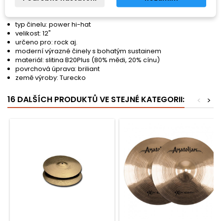
Vlastnosti:
typ činelu: power hi-hat
velikost: 12"
určeno pro: rock aj.
moderní výrazné činely s bohatým sustainem
materiál: slitina B20Plus (80% mědi, 20% cínu)
povrchová úprava: briliant
země výroby: Turecko
16 DALŠÍCH PRODUKTŮ VE STEJNÉ KATEGORII:
<
>