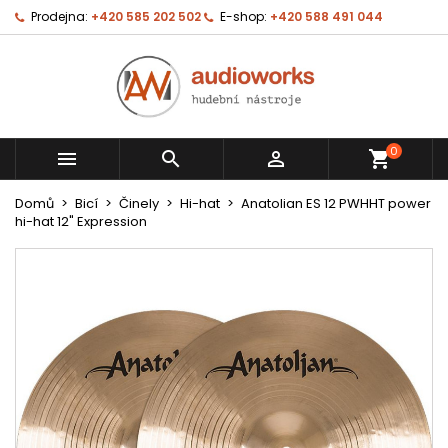
Prodejna:
+420 585 202 502
E-shop:
+420 588 491 044
0



shopping_cart
Domů
Bicí
Činely
Hi-hat
Anatolian ES 12 PWHHT power
hi-hat 12" Expression