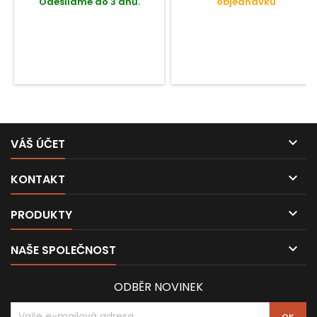
Odesíláme do 3 dnů.
objednávku

VÁŠ ÚČET

KONTAKT

PRODUKTY

NAŠE SPOLEČNOST
ODBĚR NOVINEK