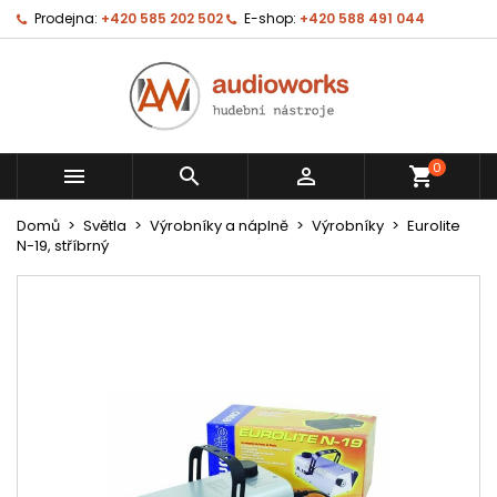
Prodejna:
+420 585 202 502
E-shop:
+420 588 491 044
0



shopping_cart
Domů
Světla
Výrobníky a náplně
Výrobníky
Eurolite
N-19, stříbrný