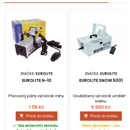
ZNAČKA:
EUROLITE
ZNAČKA:
EUROLITE
EUROLITE N-10
EUROLITE SNOW 5001
Přenosný párty výrobník mlhy.
Osvědčený výrobník umělého
sněhu.
1 119 Kč
5 990 Kč
Přidat do košíku
Přidat do košíku



Na externím skladu.
Není skladem - na