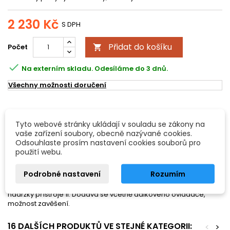
2 230 Kč
S DPH
Přidat do košíku
Počet


Na externím skladu. Odesíláme do 3 dnů.
Všechny možnosti doručení
POPIS
DETAILY PRODUKTU
Tyto webové stránky ukládají v souladu se zákony na
vaše zařízení soubory, obecně nazývané cookies.
Eurolite N-19, výrobník mlhy, stříbrný
Odsouhlaste prosím nastavení cookies souborů pro
použití webu.
Velice snadná obsluha, ideální doplněk pro každou akci. K
zamlžení stačí tento přístroj a kapalina, kterou nalijete do
Podrobné nastavení
Rozumím
nádržky. Stiskem tlačítka přístroj zapnete a vypustíte tolik mlhy,
kolik potřebujete. Dofuk kouře je cca 2,5m, výkon 700W, objem
nádržky přístroje 1l. Dodává se včetně dálkového ovladače,
možnost zavěšení.
16 DALŠÍCH PRODUKTŮ VE STEJNÉ KATEGORII:
<
>