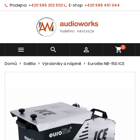
Prodejna:
+420 585 202 502
E-shop:
+420 588 491 044
0



shopping_cart
Domů
Světla
Výrobníky a náplně
Eurolite NB-150 ICE