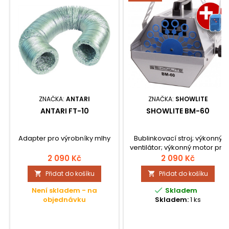
ZNAČKA:
ANTARI
ZNAČKA:
SHOWLITE
ANTARI FT-10
SHOWLITE BM-60
Adapter pro výrobníky mlhy
Bublinkovací stroj; výkonný
ventilátor; výkonný motor pro
plynulé otáčení; vhodný pro
2 090 Kč
2 090 Kč
montáž na stěnu a strop;
Přidat do košíku
Přidat do košíku


včetně rádiového dálkového
ovládání

Není skladem - na
Skladem
objednávku
Skladem:
1 ks