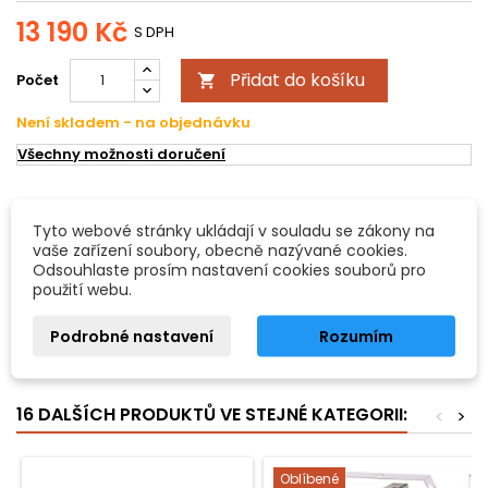
13 190 Kč
S DPH
Přidat do košíku
Počet

Není skladem - na objednávku
Všechny možnosti doručení
POPIS
DETAILY PRODUKTU
Tyto webové stránky ukládají v souladu se zákony na
vaše zařízení soubory, obecně nazývané cookies.
Eurolite NB-150 ICE
Odsouhlaste prosím nastavení cookies souborů pro
použití webu.
Eurolite NB-150 ICE - univerzální výrobník plazivé mlhy. Mlha je
ochlazována ledovými kostkami a poté přeměněna na plazivou
Podrobné nastavení
Rozumím
mlhu. Žádná potřeba speciální náplně. DMX ovládání pomocí
standardního 512-DMX-ovladače.
16 DALŠÍCH PRODUKTŮ VE STEJNÉ KATEGORII:
<
>
Oblíbené