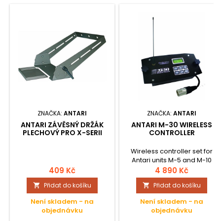
ZNAČKA:
ANTARI
ZNAČKA:
ANTARI
ANTARI ZÁVĚSNÝ DRŽÁK
ANTARI M-30 WIRELESS
PLECHOVÝ PRO X-SERII
CONTROLLER
Wireless controller set for
Antari units M-5 and M-10
409 Kč
4 890 Kč
Přidat do košíku
Přidat do košíku


Není skladem - na
Není skladem - na
objednávku
objednávku