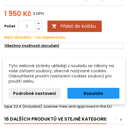
1 950 Kč
S DPH
Přidat do košíku
Počet

Není skladem - na objednávku
Všechny možnosti doručení
POPIS
DETAILY PRODUKTU
Tyto webové stránky ukládají v souladu se zákony na
vaše zařízení soubory, obecně nazývané cookies.
Antari Z-50 Wireless controller
Odsouhlaste prosím nastavení cookies souborů pro
použití webu.
Reciever and transmitter for controlling (on/off) the Z-800II, Z-
1000II, and Z-1020. Transmitter works up to a distance of 50 m
Podrobné nastavení
Rozumím
(depending on the room). 1 transmitter can control up to 6 units.
Receiver wtih 6.3 mm stereo jack . Operation with 12 V battery,
type 23 A (included). License-free and approved in the EU
16 DALŠÍCH PRODUKTŮ VE STEJNÉ KATEGORII:
<
>