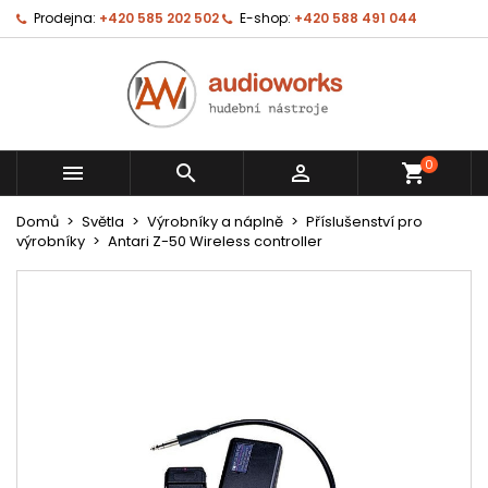
Prodejna:
+420 585 202 502
E-shop:
+420 588 491 044
0



shopping_cart
Domů
Světla
Výrobníky a náplně
Příslušenství pro
výrobníky
Antari Z-50 Wireless controller