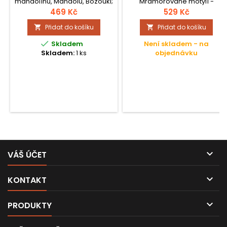
mandolínu, Mandolu, Bozouki;
Mramorované motýlí -
dodání pouze v sadě; nikl.
knoflíky; Poniklované, s lyrou;
469 Kč
529 Kč
Nylon-hřídele, průměr 10 mm;
Přidat do košíku
Přidat do košíku



Skladem
Není skladem - na
Skladem:
1 ks
objednávku

VÁŠ ÚČET

KONTAKT

PRODUKTY