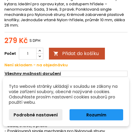
kytara; Ideální pro opravu kytar, s odstupem hřídele –
nenormované; Sada, 3 levé, 3 pravé; Poniklovaná single
mechanika pro Nylonové struny; Krémově zabarvené plastové
knoflíky; Jednoduše vrtané Nylon-hřídele, průměr 10 mm, délka
26 mm;
279 Kč
S DPH
Přidat do košíku
Počet

Není skladem - na objednávku
Všechny možnosti doručení
Tyto webové stránky ukládají v souladu se zákony na
POPIS
DETAILY PRODUKTU
vaše zařízení soubory, obecně nazývané cookies.
Odsouhlaste prosím nastavení cookies souborů pro
použití webu.
Mechanika Kytara na vandr/rázová kytara
Podrobné nastavení
Rozumím
Pro single otevřené mechaniky – kytara
- Ideální pro opravu kytar, s odstupem hřídele – nenormované
- Sada, 3 levé, 3 pravé
- Poniklovaná single mechanika pro Nylonové struny