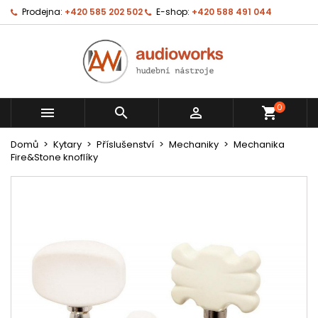
Prodejna:
+420 585 202 502
E-shop:
+420 588 491 044
0



shopping_cart
Domů
Kytary
Příslušenství
Mechaniky
Mechanika
Fire&Stone knoflíky