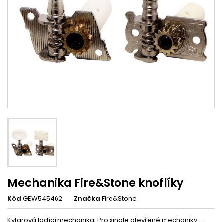
Mechanika Fire&Stone knoflíky
Kód
GEW545462
Značka
Fire&Stone
Kytarová ladící mechanika; Pro single otevřené mechaniky –