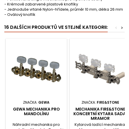
- Krémově zabarvené plastové knoflíky
- Jednoduše vrtané Nylon-hřídele, průměr 10 mm, délka 26 mm
- Oválový knoflík
16 DALŠÍCH PRODUKTŮ VE STEJNÉ KATEGORII:
<
>
ZNAČKA:
GEWA
ZNAČKA:
FIRE&STONE
GEWA MECHANIKA PRO
MECHANIKA FIRE&STONE
MANDOLÍNU
KONCERTNÍ KYTARA SADA,
MRAMOR
Náhradní mechanika pro
Kytarová ladící mechanika;