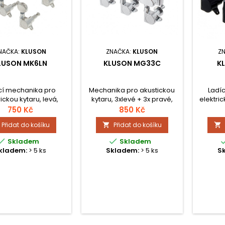
NAČKA:
KLUSON
ZNAČKA:
KLUSON
Z
LUSON MK6LN
KLUSON MG33C
K
cí mechanika pro
Mechanika pro akustickou
Ladí
rickou kytaru, levá,
kytaru, 3xlevé + 3x pravé,
elektric
6k)s. Cena za sadu.
cena za sadu.
Cena
750 Kč
850 Kč
Přidat do košíku
Přidat do košíku




Skladem
Skladem
kladem:
> 5 ks
Skladem:
> 5 ks
S