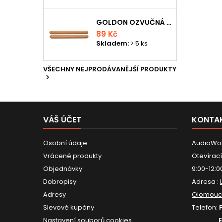
GOLDON OZVUČNÁ DŘÍVKA 15 X 150MM
89 Kč
Skladem:
> 5 ks
VŠECHNY NEJPRODÁVANĚJŠÍ PRODUKTY

VÁŠ ÚČET
KONTA
Osobní údaje
AudioWor
Vrácené produkty
Otevírací
Objednávky
9:00-12:0
Dobropisy
Adresa :
Adresy
Olomouc
Slevové kupóny
Telefon:
Nastavení souborů cookies