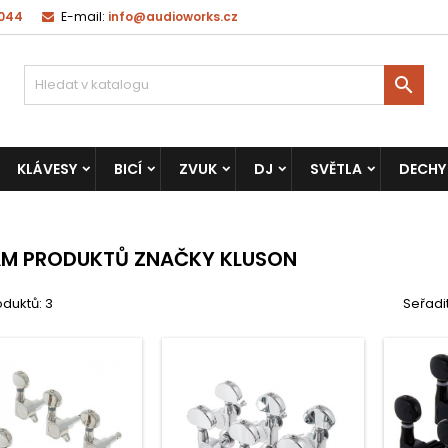
 044
E-mail:
info@audioworks.cz

KLÁVESY
BICÍ
ZVUK
DJ
SVĚTLA
DECHY
AM PRODUKTŮ ZNAČKY KLUSON
duktů: 3
Seřadi