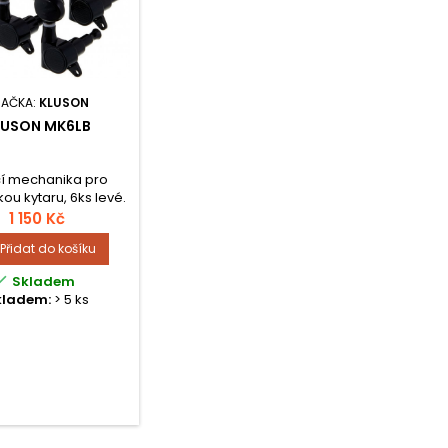
NAČKA:
KLUSON
LUSON MK6LB
cí mechanika pro
kou kytaru, 6ks levé.
 za sadu (6ks).
1 150 Kč
Přidat do košíku

Skladem
kladem:
> 5 ks