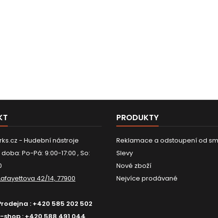
KT
PRODUKTY
ks.cz - Hudební nástroje
Reklamace a odstoupení od sm
 doba: Po-Pá: 9:00-17:00 , So:
Slevy
0
Nové zboží
Lafayettova 42/14, 77900
Nejvíce prodávané
Prodejna :
+420 585 202 502
E-shop :
+420 588 491 044