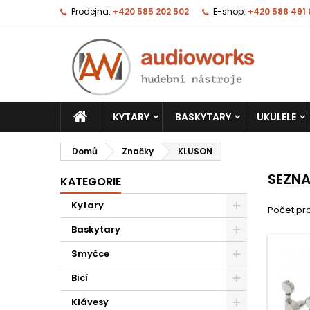
Prodejna:
+420 585 202 502
E-shop:
+420 588 491
KYTARY
BASKYTARY
UKULELE
Domů
Značky
KLUSON
SEZN
KATEGORIE
Kytary
Počet pro
Baskytary
Smyčce
Bicí
Klávesy