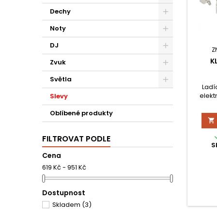
Dechy
Noty
DJ
Z
K
Zvuk
Světla
Ladí
elekt
Slevy
sada (
Oblíbené produkty

FILTROVAT PODLE
S
Cena
619 Kč - 951 Kč
Dostupnost
Skladem
(3)