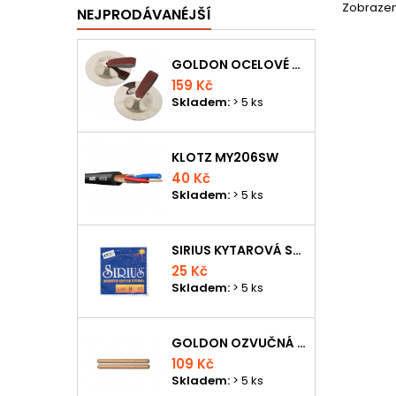
Zobrazení
NEJPRODÁVANÉJŠÍ
GOLDON OCELOVÉ PRSTOVÉ ČINELKY
159 Kč
Skladem:
> 5 ks
KLOTZ MY206SW
40 Kč
Skladem:
> 5 ks
SIRIUS KYTAROVÁ STRUNA
25 Kč
Skladem:
> 5 ks
GOLDON OZVUČNÁ DŘÍVKA 18 X 200MM
109 Kč
Skladem:
> 5 ks