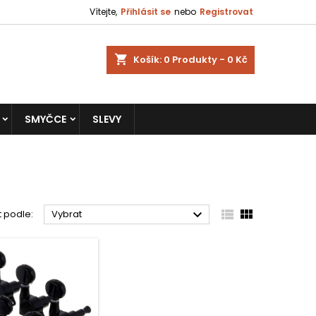
Vítejte,
Přihlásit se
nebo
Registrovat
shopping_cart
Košík:
0
Produkty - 0 Kč
SMYČCE
SLEVY



t podle:
Vybrat