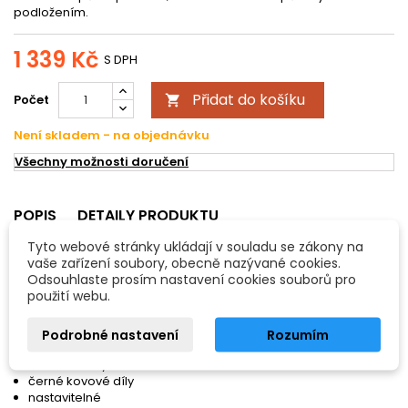
podložením.
1 339 Kč
S DPH
Přidat do košíku
Počet

Není skladem - na objednávku
Všechny možnosti doručení
POPIS
DETAILY PRODUKTU
Tyto webové stránky ukládají v souladu se zákony na
Augustin Standard viola - ramenní opěrka
vaše zařízení soubory, obecně nazývané cookies.
pro violu
Odsouhlaste prosím nastavení cookies souborů pro
použití webu.
určeno pro: violu
materiál: ořechové dřevo
pěnová podložka
Podrobné nastavení
Rozumím
ergonomický tvar
otočné nožky
černé kovové díly
nastavitelné