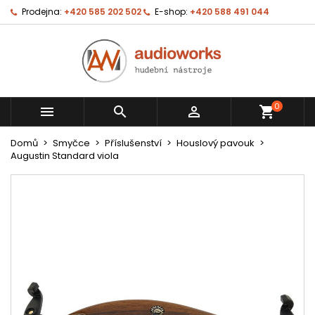
Prodejna:
+420 585 202 502
E-shop:
+420 588 491 044
0



shopping_cart
Domů
Smyčce
Příslušenství
Houslový pavouk
Augustin Standard viola