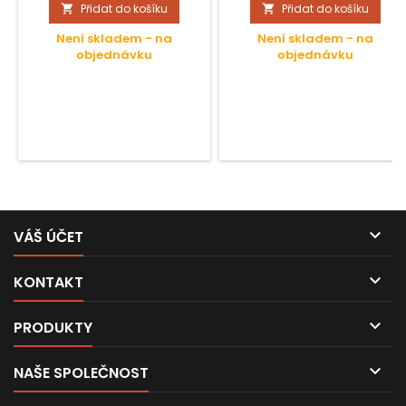
Přidat do košíku
Přidat do košíku


Není skladem - na
Není skladem - na
objednávku
objednávku

VÁŠ ÚČET

KONTAKT

PRODUKTY

NAŠE SPOLEČNOST