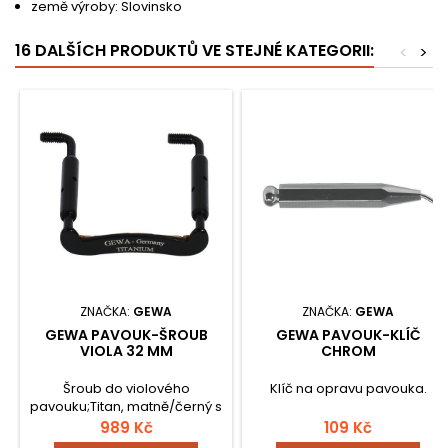
země výroby: Slovinsko
16 DALŠÍCH PRODUKTŮ VE STEJNÉ KATEGORII:
<
>
ZNAČKA:
GEWA
ZNAČKA:
GEWA
GEWA PAVOUK-ŠROUB
GEWA PAVOUK-KLÍČ
VIOLA 32 MM
CHROM
Šroub do violového
Klíč na opravu pavouka.
pavouku;Titan, matně/černý s
hedvábným leskem;
989 Kč
109 Kč