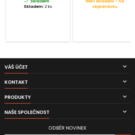

Skladem
Není skladem - na
Skladem:
2 ks
objednávku

VÁŠ ÚČET

KONTAKT

PRODUKTY

NAŠE SPOLEČNOST
ODBĚR NOVINEK