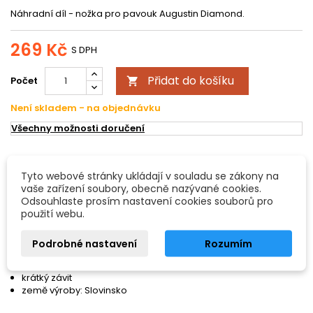
Náhradní díl - nožka pro pavouk Augustin Diamond.
269 Kč
S DPH
Přidat do košíku
Počet

Není skladem - na objednávku
Všechny možnosti doručení
POPIS
DETAILY PRODUKTU
Tyto webové stránky ukládají v souladu se zákony na
vaše zařízení soubory, obecně nazývané cookies.
Augustin Diamond pavouk - náhradní díl
Odsouhlaste prosím nastavení cookies souborů pro
použití webu.
nožka
Vlastnosti:
Podrobné nastavení
Rozumím
náhradní díl k houslovému / violovému pavouku - nožka
z řady: Diamond
krátký závit
země výroby: Slovinsko