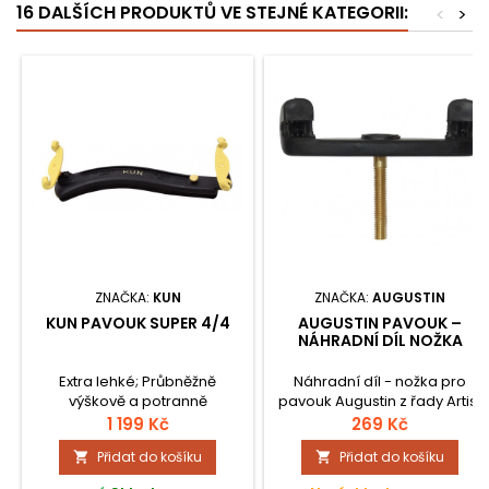
16 DALŠÍCH PRODUKTŮ VE STEJNÉ KATEGORII:
<
>
ZNAČKA:
KUN
ZNAČKA:
AUGUSTIN
KUN PAVOUK SUPER 4/4
AUGUSTIN PAVOUK –
NÁHRADNÍ DÍL NOŽKA
Extra lehké; Průbněžně
Náhradní díl - nožka pro
výškově a potranně
pavouk Augustin z řady Artist
nastavitelné; Pohodlně
a Standard.
1 199 Kč
269 Kč
odnimatelné nožky; Pevné
Přidat do košíku
Přidat do košíku


výškové nastavení;