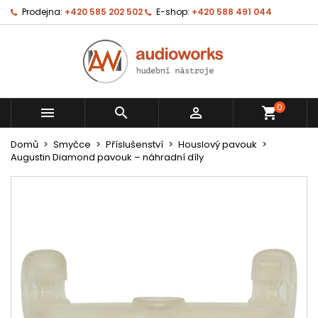
Prodejna:
+420 585 202 502
E-shop:
+420 588 491 044
0



shopping_cart
Domů
Smyčce
Příslušenství
Houslový pavouk
Augustin Diamond pavouk – náhradní díly