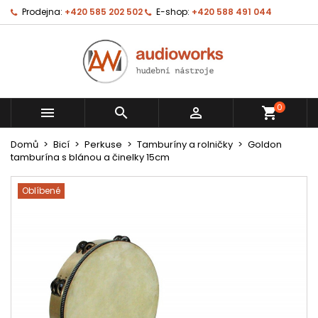
Prodejna:
+420 585 202 502
E-shop:
+420 588 491 044
0



shopping_cart
Domů
Bicí
Perkuse
Tamburíny a rolničky
Goldon
tamburína s blánou a činelky 15cm
Oblíbené