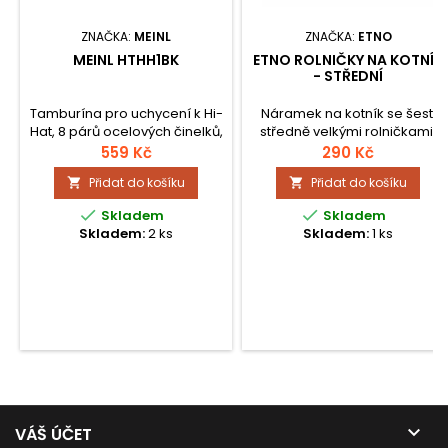
ZNAČKA:
MEINL
ZNAČKA:
ETNO
MEINL HTHH1BK
ETNO ROLNIČKY NA KOTNÍK
- STŘEDNÍ
Tamburína pro uchycení k Hi-
Náramek na kotník se šesti
Hat, 8 párů ocelových činelků,
středně velkými rolničkami.
průměr 12,7 cm, snadné
559 Kč
290 Kč
upevnění.
Přidat do košíku
Přidat do košíku




Skladem
Skladem
Skladem:
2 ks
Skladem:
1 ks

VÁŠ ÚČET