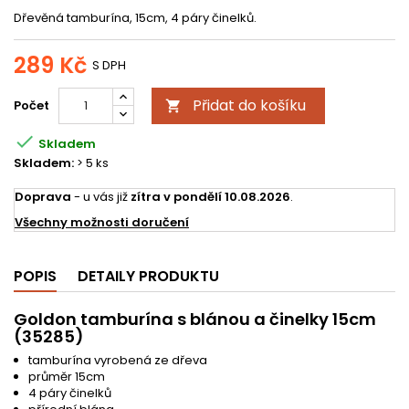
Dřevěná tamburína, 15cm, 4 páry činelků.
289 Kč
S DPH
Přidat do košíku
Počet


Skladem
Skladem:
> 5 ks
Doprava
- u vás již
zítra v pondělí 10.08.2026
.
Všechny možnosti doručení
POPIS
DETAILY PRODUKTU
Goldon tamburína s blánou a činelky 15cm
(35285)
tamburína vyrobená ze dřeva
průměr 15cm
4 páry činelků