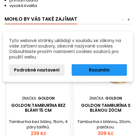
přírodní blána
vysoká kvalita
MOHLO BY VÁS TAKÉ ZAJÍMAT
<
>
Oblíbené
Oblíbené
Tyto webové stránky ukládají v souladu se zákony na
vaše zařízení soubory, obecně nazývané cookies.
Odsouhlaste prosím nastavení cookies souborů pro
použití webu.
Podrobné nastavení
Rozumím
ZNAČKA:
GOLDON
ZNAČKA:
GOLDON
GOLDON TAMBURÍNA BEZ
GOLDON TAMBURÍNA S
BLÁNY 15 CM
BLÁNOU 20CM
Tamburína bez blány, 15cm, 4
Tamburína s blánou, 20cm, s
páry talířků.
paličkou.
239 Kč
309 Kč