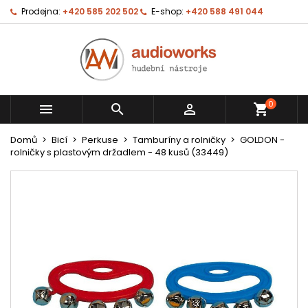
Prodejna:
+420 585 202 502
E-shop:
+420 588 491 044
0



shopping_cart
Domů
Bicí
Perkuse
Tamburíny a rolničky
GOLDON -
rolničky s plastovým držadlem - 48 kusů (33449)