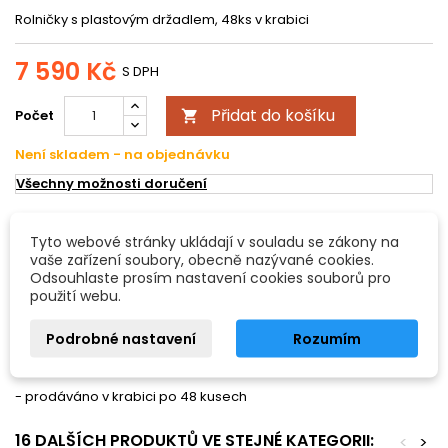
Rolničky s plastovým držadlem, 48ks v krabici
7 590 Kč
S DPH
Přidat do košíku
Počet

Není skladem - na objednávku
Všechny možnosti doručení
POPIS
DETAILY PRODUKTU
Tyto webové stránky ukládají v souladu se zákony na
vaše zařízení soubory, obecně nazývané cookies.
Odsouhlaste prosím nastavení cookies souborů pro
- rolničky s plastovým držadlem
použití webu.
- 5 rolniček
Podrobné nastavení
Rozumím
- různé barvy držadla: žlutá, modrá, červená
- prodáváno v krabici po 48 kusech
16 DALŠÍCH PRODUKTŮ VE STEJNÉ KATEGORII:
<
>