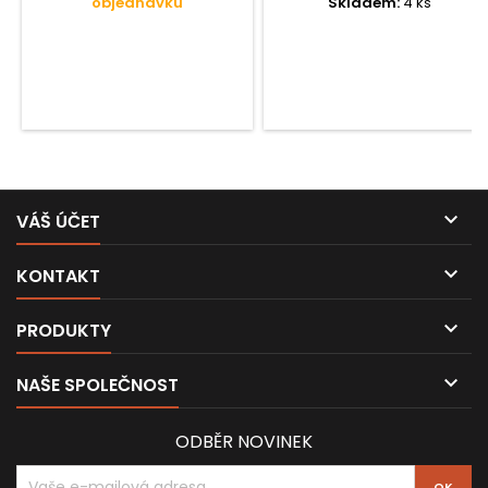
objednávku
Skladem:
4 ks

VÁŠ ÚČET

KONTAKT

PRODUKTY

NAŠE SPOLEČNOST
ODBĚR NOVINEK