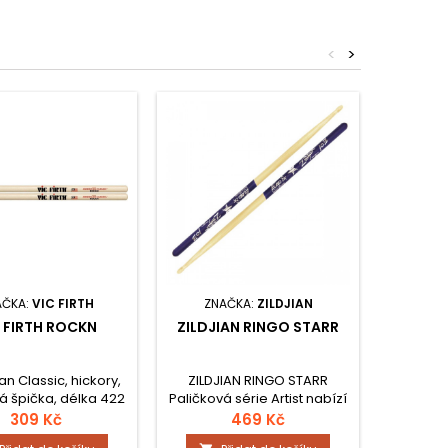
<
>
AČKA:
VIC FIRTH
ZNAČKA:
ZILDJIAN
ZNA
 FIRTH ROCKN
ZILDJIAN RINGO STARR
VIC
n Classic, hickory,
ZILDJIAN RINGO STARR
American
á špička, délka 422
Paličková série Artist nabízí
grip, dé
m, průměr 16
více jak 40 modelů,
13,7 mm. 
309 Kč
469 Kč
korové paličky ze
vyrobených pro slavné
série 