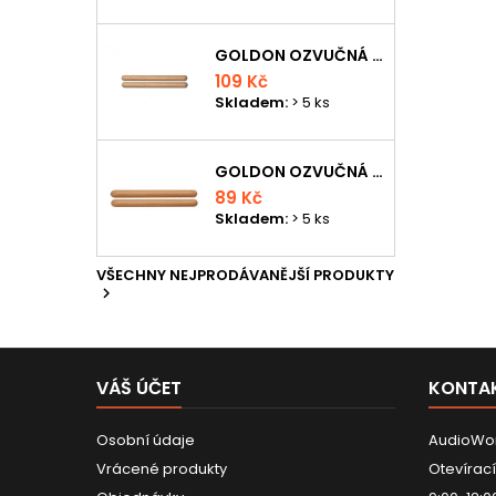
GOLDON OZVUČNÁ DŘÍVKA 18 X 200MM
109 Kč
Skladem:
> 5 ks
GOLDON OZVUČNÁ DŘÍVKA 15 X 150MM
89 Kč
Skladem:
> 5 ks
VŠECHNY NEJPRODÁVANĚJŠÍ PRODUKTY

VÁŠ ÚČET
KONTA
Osobní údaje
AudioWor
Vrácené produkty
Otevírací