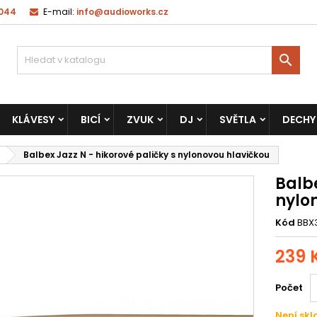
 044
E-mail:
info@audioworks.cz

KLÁVESY
BICÍ
ZVUK
DJ
SVĚTLA
DECHY
Balbex Jazz N - hikorové paličky s nylonovou hlavičkou
Balbe
nylo
Kód
BBX
239 
Počet
Není sk