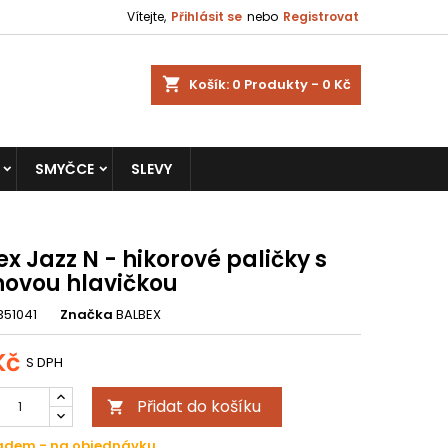
Vítejte,
Přihlásit se
nebo
Registrovat
shopping_cart
Košík:
0
Produkty - 0 Kč
SMYČCE
SLEVY
x Jazz N - hikorové paličky s
novou hlavičkou
351041
Značka
BALBEX
Kč
S DPH
Přidat do košíku

ladem - na objednávku