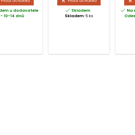
Přidat do košíku
Přidat do košíku


a protiskluzovou
série
povrchovou úpravou.
kombinuj


dem u dodavatele
Skladem
Na 
pojetím 
- 10-14 dnů
Skladem:
5 ks
Odes
vyroben
plný tó
ideá