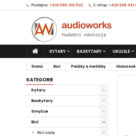
Prodejna:
+420 585 202 502
E-shop:
+420 588 491
KYTARY
BASKYTARY
UKULELE
Domů
Bicí
Paličky a metličky
Hickorové
KATEGORIE
Kytary
Baskytary
Smyčce
Bicí
Bicí sady