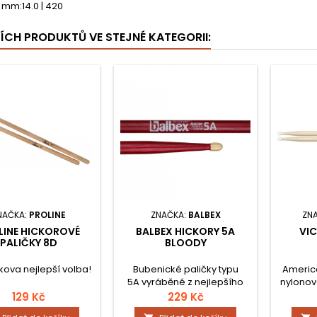
 mm:14.0 | 420
ŠÍCH PRODUKTŮ VE STEJNÉ KATEGORII:
NAČKA:
PROLINE
ZNAČKA:
BALBEX
ZN
LINE HICKOROVÉ
BALBEX HICKORY 5A
VIC
PALIČKY 8D
BLOODY
ova nejlepší volba!
Bubenické paličky typu
America
5A vyráběné z nejlepšího
nylonov
Premium Hikoru v červené
m
129 Kč
229 Kč
barvě s originální zpevňující
mm. Hi