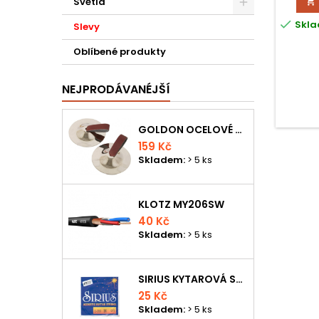
Světla


Skla
Slevy
Oblíbené produkty
NEJPRODÁVANÉJŠÍ
GOLDON OCELOVÉ PRSTOVÉ ČINELKY
159 Kč
Skladem:
> 5 ks
KLOTZ MY206SW
40 Kč
Skladem:
> 5 ks
SIRIUS KYTAROVÁ STRUNA
25 Kč
Skladem:
> 5 ks