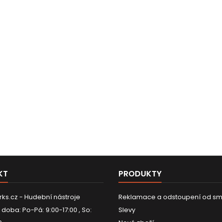
KT
PRODUKTY
ks.cz - Hudební nástroje
Reklamace a odstoupení od sm
 doba: Po-Pá: 9:00-17:00 , So:
Slevy