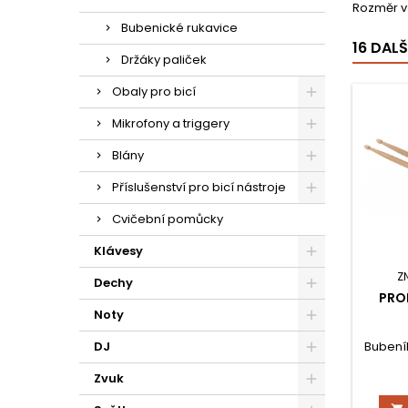
Rozměr v
Bubenické rukavice
16 DAL
Držáky paliček
Obaly pro bicí
Mikrofony a triggery
Blány
Příslušenství pro bicí nástroje
Cvičební pomůcky
Klávesy
Z
Dechy
PRO
Noty
DJ
Bubeník
Zvuk