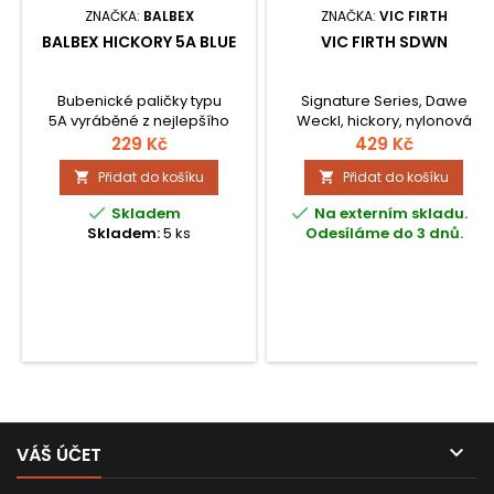
ZNAČKA:
BALBEX
ZNAČKA:
VIC FIRTH
BALBEX HICKORY 5A BLUE
VIC FIRTH SDWN
Bubenické paličky typu
Signature Series, Dawe
5A vyráběné z nejlepšího
Weckl, hickory, nylonová
Premium Hikoru v modré
špička, délka 413 mm, průměr
229 Kč
429 Kč
barvě s originální zpevňující a
14,2 mm. Každý konkrétní pár
Přidat do košíku
Přidat do košíku


protiskluzovou povrchovou
přesně odráží požadavky
úpravou.
dotyčného umělce, ať jde už


Skladem
Na externím skladu.
o vyvážení, hmotnost, feeling
Skladem:
5 ks
Odesíláme do 3 dnů.
nebo barvu zvuku.

VÁŠ ÚČET