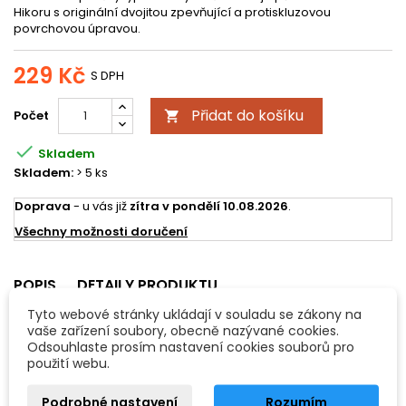
Hikoru s originální dvojitou zpevňující a protiskluzovou
povrchovou úpravou.
229 Kč
S DPH
Přidat do košíku
Počet


Skladem
Skladem:
> 5 ks
Doprava
- u vás již
zítra v pondělí 10.08.2026
.
Všechny možnosti doručení
POPIS
DETAILY PRODUKTU
Tyto webové stránky ukládají v souladu se zákony na
Balbex Hickory G5B hikorové paličky
vaše zařízení soubory, obecně nazývané cookies.
Odsouhlaste prosím nastavení cookies souborů pro
Bubenické paličky typu G5B vyráběné z nejlepšího Premium
použití webu.
Hikoru s originální dvojitou zpevňující a protiskluzovou
povrchovou úpravou.
Podrobné nastavení
Rozumím