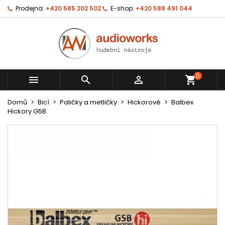
Prodejna:
+420 585 202 502
E-shop:
+420 588 491 044
0



shopping_cart
Domů
Bicí
Paličky a metličky
Hickorové
Balbex
Hickory G5B