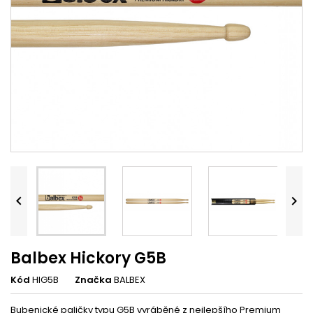


Balbex Hickory G5B
Kód
HIG5B
Značka
BALBEX
Bubenické paličky typu G5B vyráběné z nejlepšího Premium