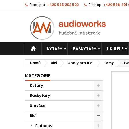
Prodejna:
+420 585 202 502
E-shop:
+420 588 491
KYTARY
BASKYTARY
UKULELE
Domů
Bicí
Obaly pro bicí
Tomy
Ge
KATEGORIE
Kytary
Baskytary
Smyčce
Bicí
Bicí sady