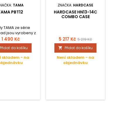
NAČKA:
TAMA
ZNAČKA:
HARDCASE
Z
TAMA PBT12
HARDCASE HN13-14C
GEWA G
COMBO CASE
TOM P
y TAMA ze série
Condura 
d jsou vyrobeny z
Odolné
ého nylonu, který
Všechna 
1 490 Kč
5 217 Kč
5 219 Kč
 ochrání jak před
podlože
Přidat do košíku
Přidat do košíku


ickým poškozením,
mm p
řed návaly deště.
sametová
í skladem - na
Není skladem - na
Není
s ram
objednávku
objednávku
o
Kovové 
spod
chrán