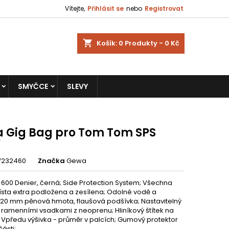
Vítejte,
Přihlásit se
nebo
Registrovat
shopping_cart
Košík:
0
Produkty - 0 Kč
SMYČCE
SLEVY
 Gig Bag pro Tom Tom SPS
'
232460
Značka
Gewa
600 Denier, černá; Side Protection System; Všechna
sta extra podložena a zesílena; Odolné vodě a
; 20 mm pěnová hmota, flaušová podšívka; Nastavitelný
 ramenními vsadkami z neoprenu; Hliníkový štítek na
; Vpředu výšivka - průměr v palcích; Gumový protektor
části;