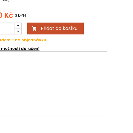
0 Kč
S DPH
Přidat do košíku

ladem - na objednávku
 možnosti doručení