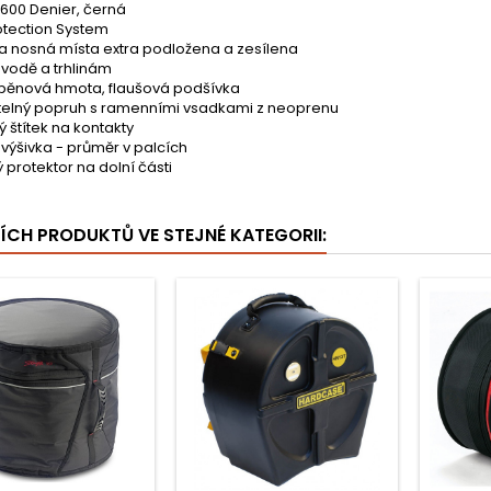
600 Denier, černá
otection System
a nosná místa extra podložena a zesílena
 vodě a trhlinám
pěnová hmota, flaušová podšívka
itelný popruh s ramenními vsadkami z neoprenu
ý štítek na kontakty
výšivka - průměr v palcích
protektor na dolní části
ŠÍCH PRODUKTŮ VE STEJNÉ KATEGORII: