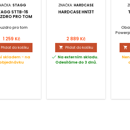
NAČKA:
STAGG
ZNAČKA:
HARDCASE
Z
TAGG STTB-16
HARDCASE HN13T
ZDRO PRO TOM
uzdro pro tom
Obal
Powerpa
odoln
1 259 Kč
2 889 Kč
bubny
Přidat do košíku
Přidat do košíku


mechan
tak p

í skladem - na
Na externím skladu.
Nen
objednávku
Odesíláme do 3 dnů.