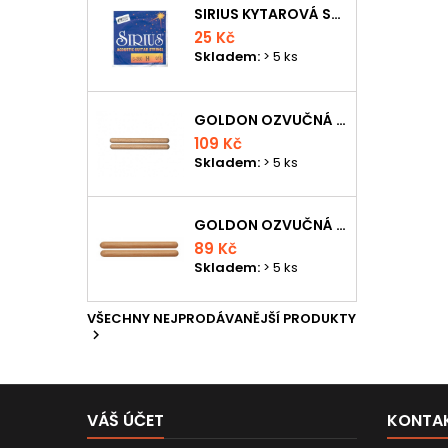
SIRIUS KYTAROVÁ STRUNA
25 Kč
Skladem:
> 5 ks
GOLDON OZVUČNÁ DŘÍVKA 18 X 200MM
109 Kč
Skladem:
> 5 ks
GOLDON OZVUČNÁ DŘÍVKA 15 X 150MM
89 Kč
Skladem:
> 5 ks
VŠECHNY NEJPRODÁVANĚJŠÍ PRODUKTY

VÁŠ ÚČET
KONTA