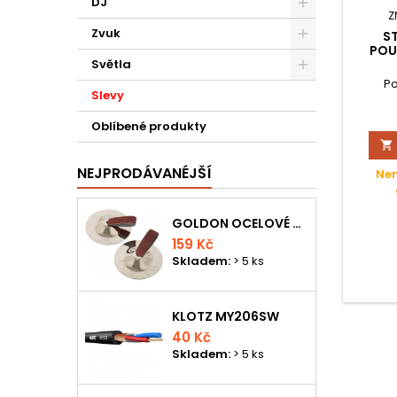
DJ
Z
Zvuk
S
POU
Světla
Po
Slevy
Oblíbené produkty

NEJPRODÁVANÉJŠÍ
Nen
GOLDON OCELOVÉ PRSTOVÉ ČINELKY
159 Kč
Skladem:
> 5 ks
KLOTZ MY206SW
40 Kč
Skladem:
> 5 ks