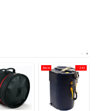
<
>
Akce
- 2 Kč