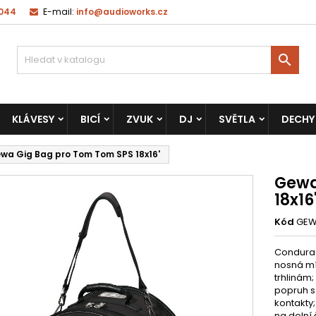
 044
E-mail:
info@audioworks.cz

KLÁVESY
BICÍ
ZVUK
DJ
SVĚTLA
DECHY
wa Gig Bag pro Tom Tom SPS 18x16'
Gewa
18x16
Kód
GEW
Condura 
nosná mí
trhlinám
popruh s
kontakty
na dolní 