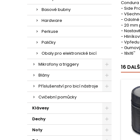
Condura 
- Side Pr
Basové bubny
- Všechn
- Odolné
Hardware
- 20 mm 
- Nastav
Perkuse
- Hliníkov
- Vpředu 
Paličky
- Gumový 
Obaly pro elektronické bicí
- 18x16''
Mikrofony a triggery
16 DAL
Blány
Příslušenství pro bicí nástroje
Cvičební pomůcky
Klávesy
Dechy
Noty