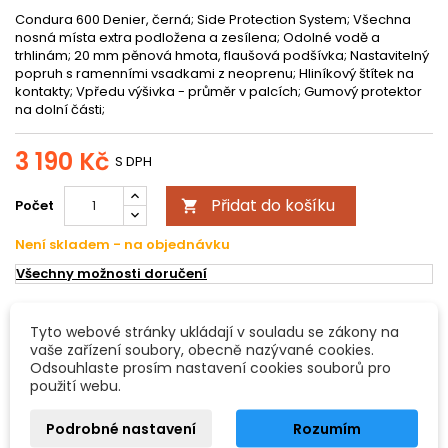
Condura 600 Denier, černá; Side Protection System; Všechna
nosná místa extra podložena a zesílena; Odolné vodě a
trhlinám; 20 mm pěnová hmota, flaušová podšívka; Nastavitelný
popruh s ramenními vsadkami z neoprenu; Hliníkový štítek na
kontakty; Vpředu výšivka - průměr v palcích; Gumový protektor
na dolní části;
3 190 Kč
S DPH
Přidat do košíku
Počet

Není skladem - na objednávku
Všechny možnosti doručení
POPIS
DETAILY PRODUKTU
Tyto webové stránky ukládají v souladu se zákony na
vaše zařízení soubory, obecně nazývané cookies.
Odsouhlaste prosím nastavení cookies souborů pro
Gig Bag pro Tom Tom SPS
použití webu.
Condura 600 Denier, černá
Podrobné nastavení
Rozumím
- Side Protection System