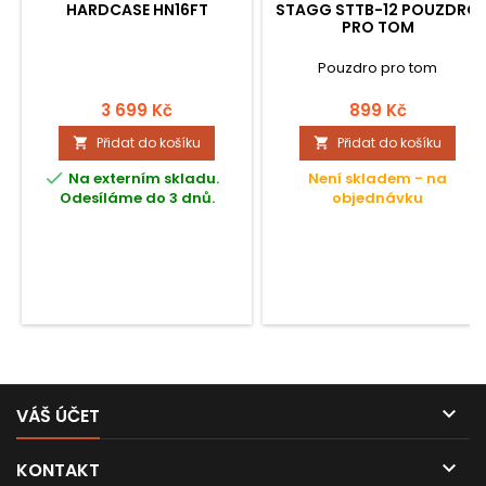
HARDCASE HN16FT
STAGG STTB-12 POUZDRO
PRO TOM
Pouzdro pro tom
3 699 Kč
899 Kč
Přidat do košíku
Přidat do košíku



Na externím skladu.
Není skladem - na
Odesíláme do 3 dnů.
objednávku

VÁŠ ÚČET

KONTAKT