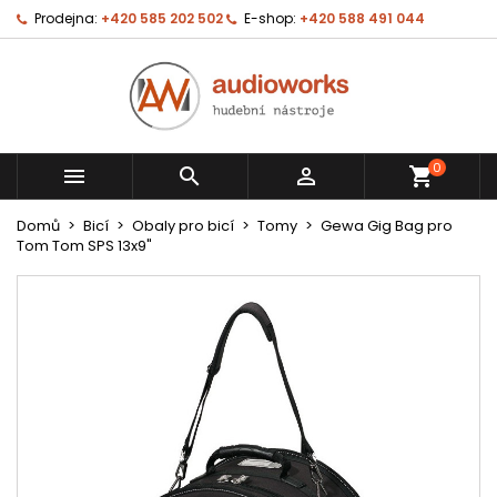
Prodejna:
+420 585 202 502
E-shop:
+420 588 491 044
0



shopping_cart
Domů
Bicí
Obaly pro bicí
Tomy
Gewa Gig Bag pro
Tom Tom SPS 13x9"