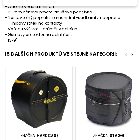
- Všechna nosná místa extra podložena a zesílena
- Odolné vodě a trhlinám
- 20 mm pěnová hmota, flaušová podšívka
- Nastavitelný popruh s ramenními vsadkami z neoprenu
- Hliníkový štítek na kontakty
- Vpředu výšivka - průměr v palcích
- Gumový protektor na dolní části
- 13x9"
16 DALŠÍCH PRODUKTŮ VE STEJNÉ KATEGORII:
<
>
ZNAČKA:
HARDCASE
ZNAČKA:
STAGG