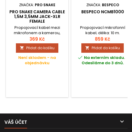
ZNAČKA:
PRO SNAKE
ZNAČKA:
BESPECO
PRO SNAKE CAMERA CABLE
BESPECO NCMB1000
1,5M 3,5MM JACK-XLR
FEMALE
Propojovací kabel mezi
Propojovací mikrofonní
mikrofonem a kamerou,
kabel; délka: 10 m.
nahrávadlem apod.
369 Kč
859 Kč
Přidat do košíku
Přidat do košíku



Není skladem - na
Na externím skladu.
objednávku
Odesíláme do 3 dnů.

VÁŠ ÚČET