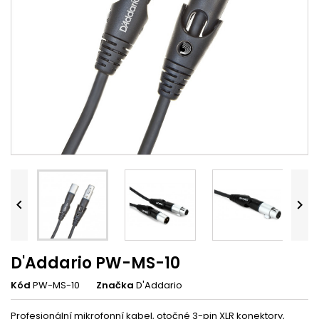


D'Addario PW-MS-10
Kód
PW-MS-10
Značka
D'Addario
Profesionální mikrofonní kabel, otočné 3-pin XLR konektory,