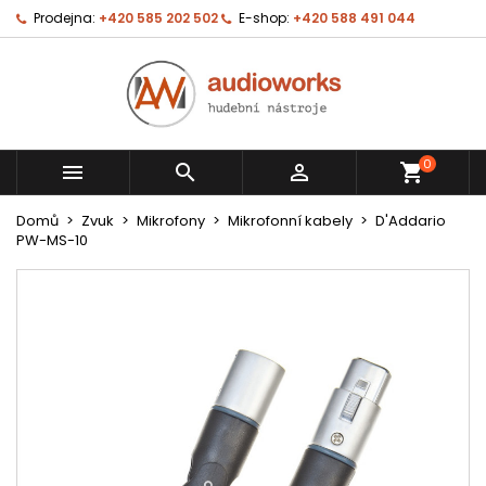
Prodejna:
+420 585 202 502
E-shop:
+420 588 491 044
0



shopping_cart
Domů
Zvuk
Mikrofony
Mikrofonní kabely
D'Addario
PW-MS-10