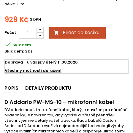
délka: 3 m.
929 Kč
S DPH
Přidat do košíku
Počet


Skladem
Skladem:
3 ks
Doprava
- u vás již
v úterý 11.08.2026
.
Všechny možnosti doručení
POPIS
DETAILY PRODUKTU
D'Addario PW-MS-10 - mikrofonní kabel
D’Addario nabízí mikrofonní kabel, který je navržen pro náročné
hudebníky, je navržen tak, aby vydržel a přesně přenášel
všechny jemné detaily vašeho zvuku. Řada kabelů Custom
Series od D’Addario využívá nejmodernější technologii výroby
vysoce kvalitních mikrofonních kabelů a disponuje ultračistými