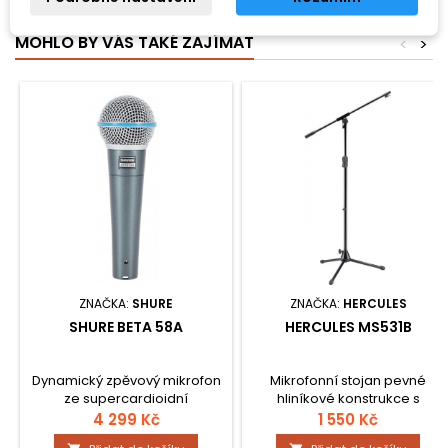
MOHLO BY VÁS TAKÉ ZAJÍMAT
<
>
ZNAČKA:
SHURE
ZNAČKA:
HERCULES
SHURE BETA 58A
HERCULES MS531B
Dynamický zpěvový mikrofon
Mikrofonní stojan pevné
ze supercardioidní
hliníkové konstrukce s
charakteristikou. Má velmi
nastavitelnou výškou 104,5 -
4 299 Kč
1 550 Kč
přirozený zvuk a vysokou
168 cm. Délka ramene 78