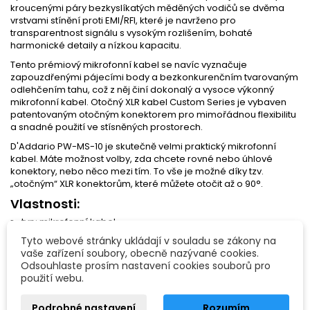
kroucenými páry bezkyslíkatých měděných vodičů se dvěma
vrstvami stínění proti EMI/RFI, které je navrženo pro
transparentnost signálu s vysokým rozlišením, bohaté
harmonické detaily a nízkou kapacitu.
Tento prémiový mikrofonní kabel se navíc vyznačuje
zapouzdřenými pájecími body a bezkonkurenčním tvarovaným
odlehčením tahu, což z něj činí dokonalý a vysoce výkonný
mikrofonní kabel. Otočný XLR kabel Custom Series je vybaven
patentovaným otočným konektorem pro mimořádnou flexibilitu
a snadné použití ve stísněných prostorech.
D'Addario PW-MS-10 je skutečně velmi praktický mikrofonní
kabel. Máte možnost volby, zda chcete rovné nebo úhlové
konektory, nebo něco mezi tím. To vše je možné díky tzv.
„otočným“ XLR konektorům, které můžete otočit až o 90°.
Vlastnosti:
typ: mikrofonní kabel
konektor č.1: 3-pin XLR samec
Tyto webové stránky ukládají v souladu se zákony na
konektor č.2: 3-pi XLR samice
vaše zařízení soubory, obecně nazývané cookies.
24 karátové pozlacené konektory pro čistý přenos signálu a
Odsouhlaste prosím nastavení cookies souborů pro
odolnost proti korozi
použití webu.
vodič z bezkyslíkaté mědi
délka: 3 m
Podrobné nastavení
Rozumím
země výroby: Taiwan