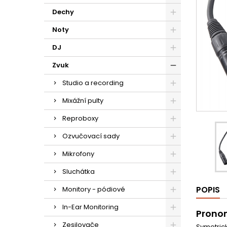
Dechy
Noty
DJ
Zvuk
Studio a recording
Mixážní pulty
Reproboxy
Ozvučovací sady
Mikrofony
Sluchátka
POPIS
Monitory - pódiové
In-Ear Monitoring
Pronom
Zesilovače
Symetrick