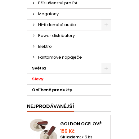
Příslušenství pro PA
Megafony
Hi-fi domácí audio
Power distributory
Elektro
Fantomové napáječe
Světla
Slevy
Oblíbené produkty
NEJPRODÁVANÉJŠÍ
GOLDON OCELOVÉ PRSTOVÉ ČINELKY
159 Kč
Skladem:
> 5 ks