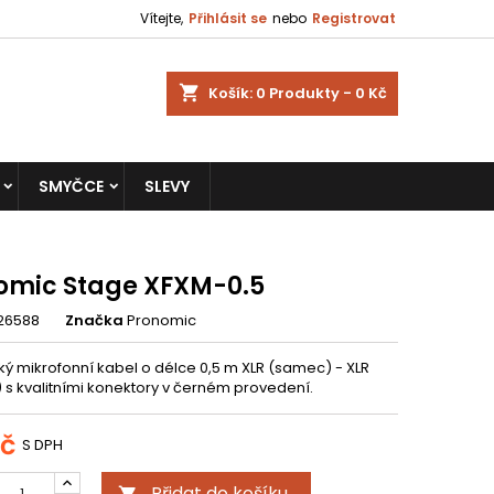
Vítejte,
Přihlásit se
nebo
Registrovat
shopping_cart
Košík:
0
Produkty - 0 Kč
SMYČCE
SLEVY
omic Stage XFXM-0.5
26588
Značka
Pronomic
ký mikrofonní kabel o délce 0,5 m XLR (samec) - XLR
 s kvalitními konektory v černém provedení.
Kč
S DPH
Přidat do košíku