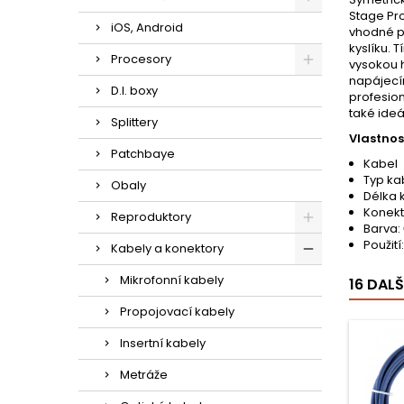
Stage Pro
iOS, Android
vhodné pr
kyslíku. 
Procesory
vysokou 
napájecím
D.I. boxy
profesion
také ideá
Splittery
Vlastnost
Patchbaye
Kabel
Typ ka
Obaly
Délka 
Konekt
Reproduktory
Barva:
Použit
Kabely a konektory
Mikrofonní kabely
16 DAL
Propojovací kabely
Insertní kabely
Metráže