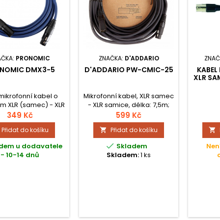
AČKA:
PRONOMIC
ZNAČKA:
D'ADDARIO
ZNAČ
NOMIC DMX3-5
D'ADDARIO PW-CMIC-25
KABEL
XLR SA
ikrofonní kabel o
Mikrofonní kabel, XLR samec
 m XLR (samec) - XLR
- XLR samice, délka: 7,5m;
ce) s pozlacenými
barva: černá.
349 Kč
599 Kč
takty v modrém
Přidat do košíku
Přidat do košíku


provedení.

dem u dodavatele
Skladem
Nen
- 10-14 dnů
Skladem:
1 ks