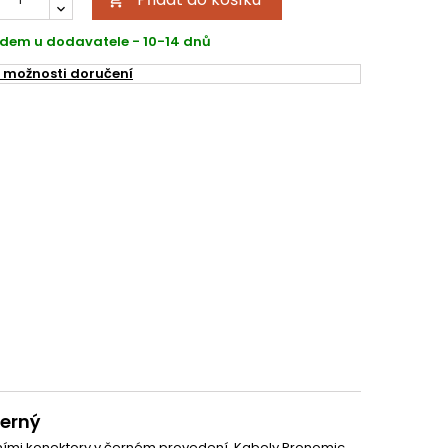

dem u dodavatele - 10-14 dnů
 možnosti doručení
černý
itními konektory v černém provedení. Kabely Pronomic