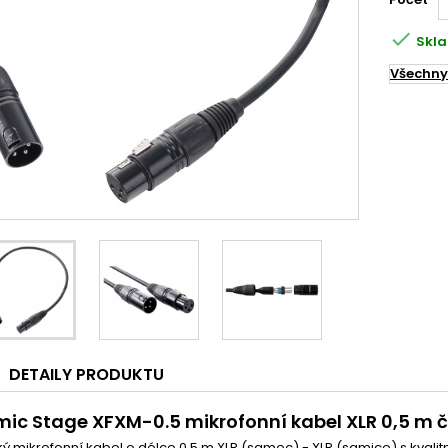

Skla
Všechny
DETAILY PRODUKTU
ic Stage XFXM-0.5 mikrofonní kabel XLR 0,5 m 
ý mikrofonní kabel o délce 0,5 m XLR (samec) - XLR (samice) s kval