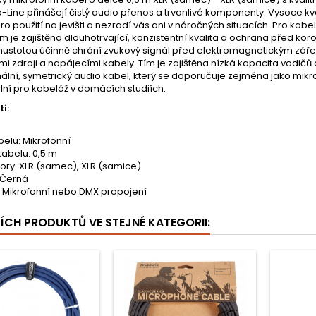
-Line přinášejí čistý audio přenos a trvanlivé komponenty. Vysoce kvalit
o použití na jevišti a nezradí vás ani v náročných situacích. Pro k
Tím je zajištěna dlouhotrvající, konzistentní kvalita a ochrana před ko
hustotou účinně chrání zvukový signál před elektromagnetickým záře
i zdroji a napájecími kabely. Tím je zajištěna nízká kapacita vodičů a
ální, symetrický audio kabel, který se doporučuje zejména jako mikro
lní pro kabeláž v domácích studiích.
i:
belu: Mikrofonní
kabelu: 0,5 m
ory: XLR (samec), XLR (samice)
 Černá
í: Mikrofonní nebo DMX propojení
ŠÍCH PRODUKTŮ VE STEJNÉ KATEGORII: