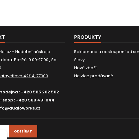
KT
PRODUKTY
ks.cz - Hudební nástroje
Reklamace a odstoupení od sm
 doba: Po-Pá: 9:00-17:00 , So:
Slevy
0
Nové zboží
Lafayettova 42/14, 77900
Nejvíce prodávané
Prodejna :
+420 585 202 502
E-shop :
+420 588 491 044
nfo@audioworks.cz