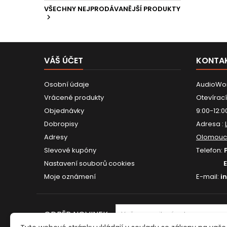
VŠECHNY NEJPRODÁVANĚJŠÍ PRODUKTY

VÁŠ ÚČET
KONTA
Osobní údaje
AudioWor
Vrácené produkty
Otevírací
Objednávky
9:00-12:0
Dobropisy
Adresa :
Adresy
Olomouc
Slevové kupóny
Telefon:
Nastavení souborů cookies
Moje oznámení
E-mail:
i
ODBĚR NOVINEK