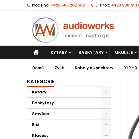
Prodejna:
+420 585 202 502
E-shop:
+420 588 491
KYTARY
BASKYTARY
UKULELE
Domů
Zvuk
Kabely a konektory
XLR - X
KATEGORIE
Kytary
Baskytary
Smyčce
Bicí
Klávesy