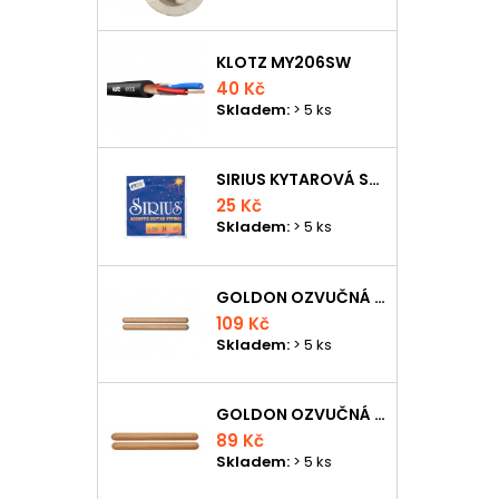
KLOTZ MY206SW
40 Kč
Skladem:
> 5 ks
SIRIUS KYTAROVÁ STRUNA
25 Kč
Skladem:
> 5 ks
GOLDON OZVUČNÁ DŘÍVKA 18 X 200MM
109 Kč
Skladem:
> 5 ks
GOLDON OZVUČNÁ DŘÍVKA 15 X 150MM
89 Kč
Skladem:
> 5 ks