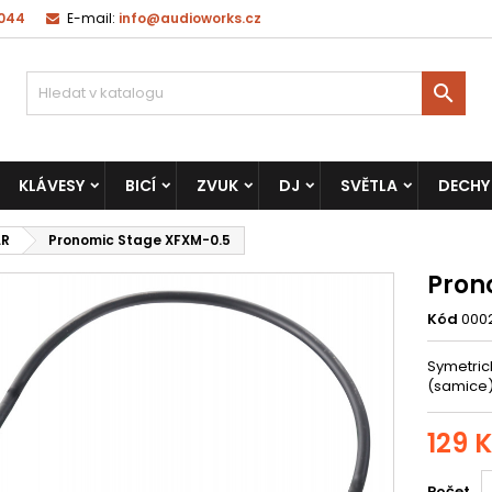
 044
E-mail:
info@audioworks.cz

KLÁVESY
BICÍ
ZVUK
DJ
SVĚTLA
DECHY
LR
Pronomic Stage XFXM-0.5
Pron
Kód
000
Symetric
(samice)
129 
Počet