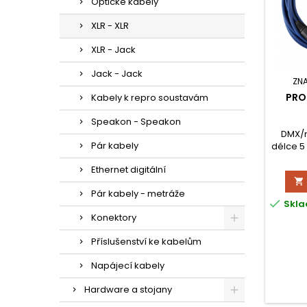
Optické kabely
XLR - XLR
XLR - Jack
Jack - Jack
ZN
PRO
Kabely k repro soustavám
Speakon - Speakon
DMX/m
Pár kabely
délce 5
(sami
Ethernet digitální
kon

Pár kabely - metráže

Skla
Konektory
Příslušenství ke kabelům
Napájecí kabely
Hardware a stojany