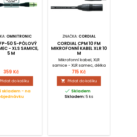
KA:
OMNITRONIC
ZNAČKA:
CORDIAL
ZNA
 FP-50 5-PÓLOVÝ
CORDIAL CPM 10 FM
PRONOM
MEC - XLS SAMICE,
MIKROFONNÍ KABEL XLR 10
1 KAB
5 M
M
M
Mikrofonní kabel, XLR
Profesi
samice - XLR samec, délka
XLR kab
10 metrů, originální
samice 
359 Kč
715 Kč
konektory Neutrik, kabel
samec 3p
Přidat do košíku
Přidat do košíku


CMK 222 s průřezem 2x 0.22
barva p
m2, pásek na suchý zip.
bezky

í skladem - na
Skladem
stínění 
objednávku
Skladem:
5 ks
Sk
flexibil
pláš
konekt
kyse
ek