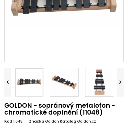


GOLDON - sopránový metalofon -
chromatické doplnění (11048)
Kód
11048
Značka
Goldon
Katalog
Goldon.cz