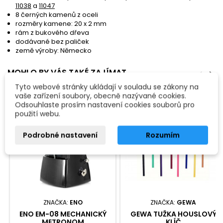
11038
a
11047
8 černých kamenů z oceli
rozměry kamene: 20 x 2 mm
rám z bukového dřeva
dodávané bez paliček
země výroby: Německo
MOHLO BY VÁS TAKÉ ZAJÍMAT
<
>
Tyto webové stránky ukládají v souladu se zákony na
vaše zařízení soubory, obecně nazývané cookies.
Odsouhlaste prosím nastavení cookies souborů pro
použití webu.
Podrobné nastavení
Rozumím
ZNAČKA:
ENO
ZNAČKA:
GEWA
ENO EM-08 MECHANICKÝ
GEWA TUŽKA HOUSLOVÝ
METRONOM
KLÍČ