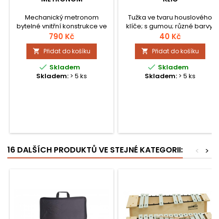
Mechanický metronom
Tužka ve tvaru houslového
bytelné vnitřní konstrukce ve
klíče; s gumou; různé barvy;
tvaru pyramidy v elegantní
cena za 1 ks
790 Kč
40 Kč
černé barvě s průhledným
Přidat do košíku
Přidat do košíku


předním krytem. Rozsah
nastavení tempa 40 - 208


Skladem
Skladem
BPM, velikost cca 11 x 10.5 x
Skladem:
> 5 ks
Skladem:
> 5 ks
21cm, metronom nepotřebuje
k provozu baterie.
16 DALŠÍCH PRODUKTŮ VE STEJNÉ KATEGORII:
<
>