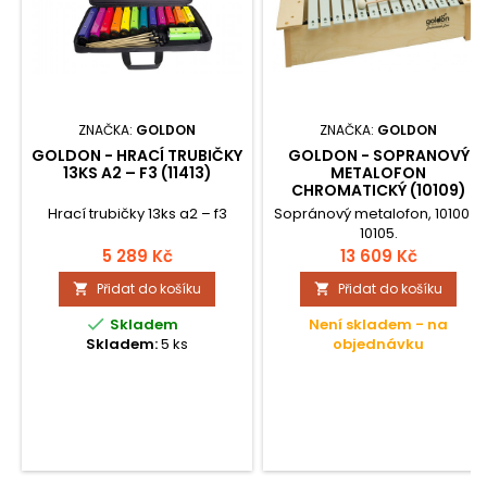
ZNAČKA:
GOLDON
ZNAČKA:
GOLDON
GOLDON - HRACÍ TRUBIČKY
GOLDON - SOPRANOVÝ
13KS A2 – F3 (11413)
METALOFON
CHROMATICKÝ (10109)
Hrací trubičky 13ks a2 – f3
Sopránový metalofon, 10100 +
10105.
5 289 Kč
13 609 Kč
Přidat do košíku
Přidat do košíku



Skladem
Není skladem - na
Skladem:
5 ks
objednávku