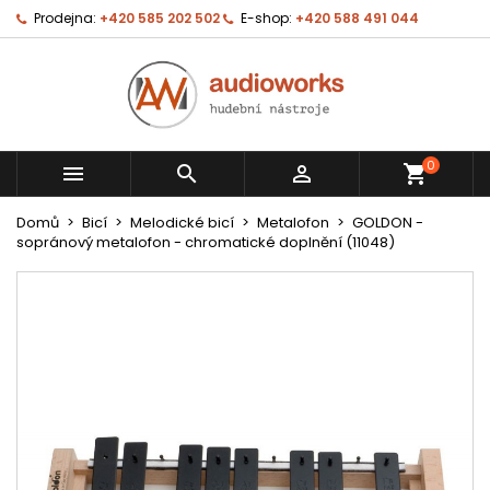
Prodejna:
+420 585 202 502
E-shop:
+420 588 491 044
0



shopping_cart
Domů
Bicí
Melodické bicí
Metalofon
GOLDON -
sopránový metalofon - chromatické doplnění (11048)