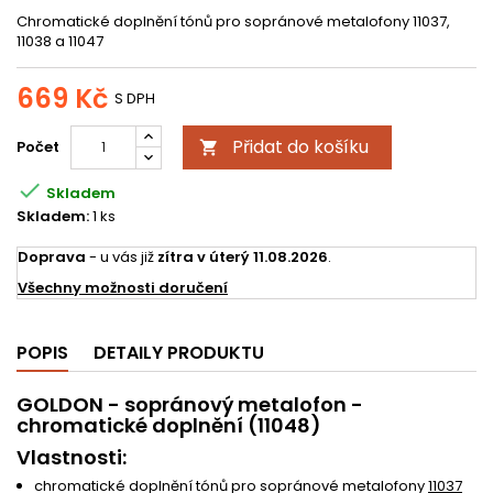
Chromatické doplnění tónů pro sopránové metalofony 11037,
11038 a 11047
669 Kč
S DPH
Přidat do košíku
Počet


Skladem
Skladem:
1 ks
Doprava
- u vás již
zítra v úterý 11.08.2026
.
Všechny možnosti doručení
POPIS
DETAILY PRODUKTU
GOLDON - sopránový metalofon -
chromatické doplnění (11048)
Vlastnosti:
chromatické doplnění tónů pro sopránové metalofony
11037