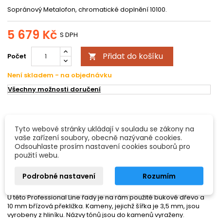
Sopránový Metalofon, chromatické doplnění 10100.
5 679 Kč
S DPH
Přidat do košíku
Počet

Není skladem - na objednávku
Všechny možnosti doručení
POPIS
DETAILY PRODUKTU
Tyto webové stránky ukládají v souladu se zákony na
vaše zařízení soubory, obecně nazývané cookies.
Sopran Metalofon
Odsouhlaste prosím nastavení cookies souborů pro
- 7 kamenů: cis2, dis2, gis2, cis3, dis3, gis3, hes3
použití webu.
- chromatické doplnění k 10100
- bez paliček
Podrobné nastavení
Rozumím
U této Professional Line řady je na rám použité bukové dřevo a
10 mm břízová překližka. Kameny, jejichž šířka je 3,5 mm, jsou
vyrobeny z hliníku. Názvy tónů jsou do kamenů vyraženy.