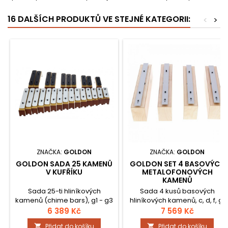
16 DALŠÍCH PRODUKTŮ VE STEJNÉ KATEGORII:
<
>
ZNAČKA:
GOLDON
ZNAČKA:
GOLDON
GOLDON SADA 25 KAMENŮ
GOLDON SET 4 BASOVÝCH
V KUFŘÍKU
METALOFONOVÝCH
KAMENŮ
Sada 25-ti hliníkových
Sada 4 kusů basových
kamenů (chime bars), g1 - g3
hliníkových kamenů, c, d, f, g,
se všemi půltóny v kufříku.
bez paličky.
6 389 Kč
7 569 Kč
Přidat do košíku
Přidat do košíku

