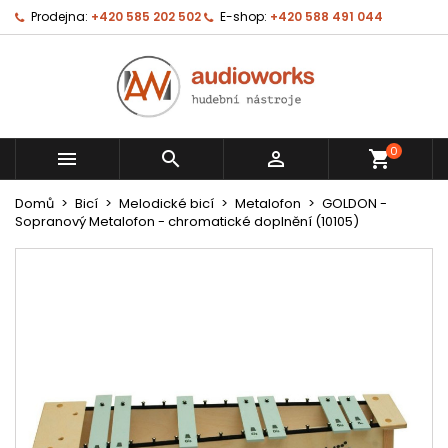
Prodejna:
+420 585 202 502
E-shop:
+420 588 491 044
0



shopping_cart
Domů
Bicí
Melodické bicí
Metalofon
GOLDON -
Sopranový Metalofon - chromatické doplnění (10105)