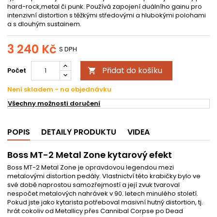
hard-rock,metal či punk. Používá zapojení duálního gainu pro
intenzivní distortion s těžkými středovými a hlubokými polohami
a s dlouhým sustainem.
3 240 Kč
S DPH
Přidat do košíku
Počet

Není skladem - na objednávku
Všechny možnosti doručení
POPIS
DETAILY PRODUKTU
VIDEA
Boss MT-2 Metal Zone kytarový efekt
Boss MT-2 Metal Zone je opravdovou legendou mezi
metalovými distortion pedály. Vlastnictví této krabičky bylo ve
své době naprostou samozřejmostí a její zvuk tvaroval
nespočet metalových nahrávek v 90. letech minulého století.
Pokud jste jako kytarista potřeboval masivní hutný distortion, tj.
hrát cokoliv od Metallicy přes Cannibal Corpse po Dead