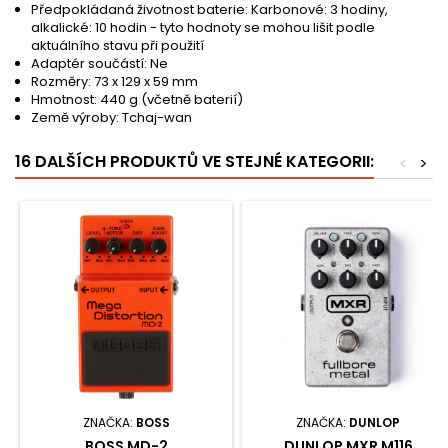
Předpokládaná životnost baterie: Karbonové: 3 hodiny,
alkalické: 10 hodin - tyto hodnoty se mohou lišit podle
aktuálního stavu při použití
Adaptér součástí: Ne
Rozměry: 73 x 129 x 59 mm
Hmotnost: 440 g (včetně baterií)
Země výroby: Tchaj-wan
16 DALŠÍCH PRODUKTŮ VE STEJNÉ KATEGORII:
<
>
ZNAČKA:
BOSS
ZNAČKA:
DUNLOP
BOSS MD-2
DUNLOP MXR M116