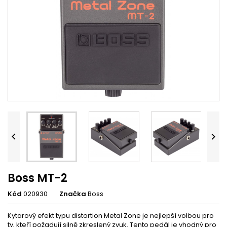


Boss MT-2
Kód
020930
Značka
Boss
Kytarový efekt typu distortion Metal Zone je nejlepší volbou pro
ty, kteří požadují silně zkreslený zvuk. Tento pedál je vhodný pro