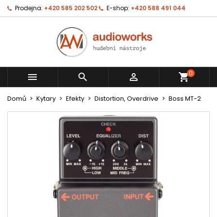
Prodejna:
+420 585 202 502
E-shop:
+420 588 491 044
0



shopping_cart
Domů
Kytary
Efekty
Distortion, Overdrive
Boss MT-2