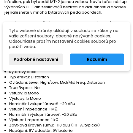
Infection, pak byl pedál MT-2 jasnou volbou. Navíc i přes nástup
výkonných Hi-Gain zesilovačů neztratil na aktuálnosti a dodnes
jej naleznete v mnoha kytarových pedalboardech.
Krabička disponuje čtyřmi ovladači, kdy Level určuje míru
výstupní hlasitosti a Dist míru zkreslení. Prostřední dva
Tyto webové stránky ukládají v souladu se zákony na
potenciometry určují charakter (barvu) zvuku – levým
vaše zařízení soubory, obecně nazývané cookies.
přidáváte/ubíráte výšky a basy, pravým tvarujete zvuk ve
Odsouhlaste prosím nastavení cookies souborů pro
středových frekvencích. Tak jako všechny pedály ze současné
použití webu.
produkce Boss, i MT-2 funguje v režimu Buffered Bypass. K
napájení slouží 9V baterie nebo 9V adaptér.
Podrobné nastavení
Rozumím
Vlastnosti:
Kytarový efekt
Typ efektu: Distortion
Ovládání: Level, High/Low, Mid/Mid Freq, Distortion
True Bypass: Ne
Vstupy: 1x Mono
Výstupy: 1x Mono
Nominální vstupní úroveň: -20 dBu
Vstupní impedance: 1 M
Ω
Nominální výstupní úroveň: -20 dBu
Výstupní impedance: 1 k
Ω
Zbytková úroveň šumu: -110 dBu (IHF-A, typicky)
Napájení: 9V adaptér, 9V baterie