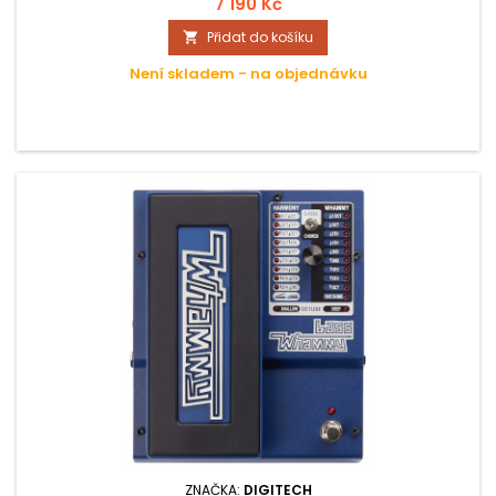
které hrajete. Funguje to tak, že zmáčknete tlačítko band,
7 190 Kč
zahrajete vaší akordovou sekvenci, pedál se jí naučí a
Přidat do košíku

následně máte k dispozici celou kapelu.
Není skladem - na objednávku
ZNAČKA:
DIGITECH