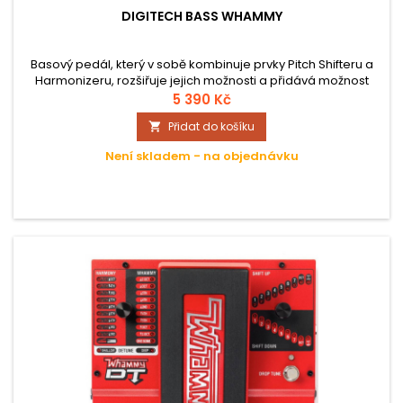
DIGITECH BASS WHAMMY
Basový pedál, který v sobě kombinuje prvky Pitch Shifteru a
Harmonizeru, rozšiřuje jejich možnosti a přidává možnost
kontroly pomocí expression pedálu. Jde o ultimativní efekt,
5 390 Kč
který skutečně výrazně rozšiřuje výrazové možnosti každého
Přidat do košíku

hudebníka. Nechybí MIDI vstup nebo true-bypass.
Není skladem - na objednávku