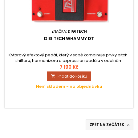
ZNAČKA:
DIGITECH
DIGITECH WHAMMY DT
Kytarový efektový pedál, který v sobě kombinuje prvky pitch-
shifteru, harmonizeru a expression pedálu v odolném
kovovém těle.
7 190 Kč
Přidat do košíku

Není skladem - na objednávku
ZPĚT NA ZAČÁTEK
