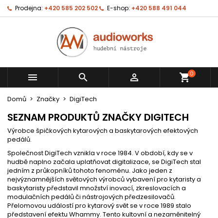
Prodejna:
+420 585 202 502
E-shop:
+420 588 491 044
0



shopping_cart
Domů
Značky
DigiTech
SEZNAM PRODUKTŮ ZNAČKY DIGITECH
Výrobce špičkových kytarových a baskytarových efektových
pedálů.
Společnost
DigiTech
vznikla v roce 1984. V období, kdy se v
hudbě naplno začala uplatňovat digitalizace, se
DigiTech
stal
jedním z průkopníků tohoto fenoménu. Jako jeden z
nejvýznamnějších světových výrobců vybavení pro kytaristy a
baskytaristy představil množství inovací, zkreslovacích a
modulačních pedálů či nástrojových předzesilovačů.
Přelomovou událostí pro kytarový svět se v roce 1989 stalo
představení efektu Whammy. Tento kultovní a nezaměnitelný