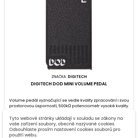
ZNAČKA:
DIGITECH
DIGITECH DOD MINI VOLUME PEDAL
Volume pedál vyznačující se vedle kvality zpracování i svou
prostorovou úsporností, 500kΩ potenciometr vysoké kvality.
Rozměry 127x 76 x 6 1mm, hmotnost 0,5 kg.
2 890 Kč
Tyto webové stránky ukládají v souladu se zákony na
Přidat do košíku

vaše zařízení soubory, obecně nazývané cookies.
Odsouhlaste prosím nastavení cookies souborů pro
Není skladem - na objednávku
použití webu.