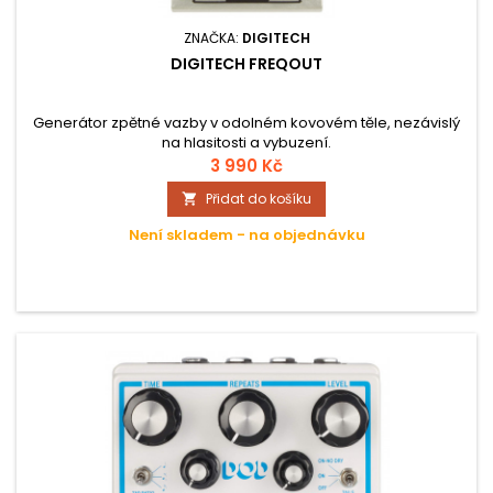
ZNAČKA:
DIGITECH
DIGITECH FREQOUT
Generátor zpětné vazby v odolném kovovém těle, nezávislý
na hlasitosti a vybuzení.
3 990 Kč
Přidat do košíku

Není skladem - na objednávku