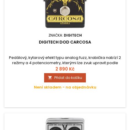
ZNAČKA:
DIGITECH
DIGITECH DOD CARCOSA
Pedálový, kytarový efekt typu analog fuzz, krabička nabízí 2
režimy a 4 potenciometry, kterými lze zvuk upravit podle
požadavků.
2 890 Kč
Přidat do košíku

Není skladem - na objednávku