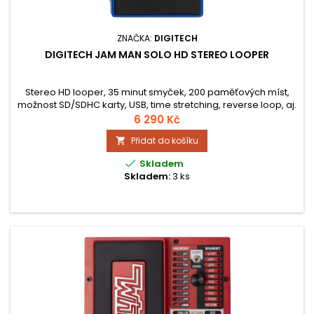
ZNAČKA:
DIGITECH
DIGITECH JAM MAN SOLO HD STEREO LOOPER
Stereo HD looper, 35 minut smyček, 200 paměťových míst,
možnost SD/SDHC karty, USB, time stretching, reverse loop, aj.
6 290 Kč
Přidat do košíku


Skladem
Skladem:
3 ks