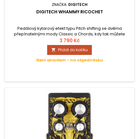
ZNAČKA:
DIGITECH
DIGITECH WHAMMY RICOCHET
Pedálový kytarový efekt typu Pitch shifting se dvěma
přepínatelnými mody Classic a Chords, kdy tak můžete
ohýbat jednotlivé noty nebo zvuk celých akordů. Efekt má
3 790 Kč
odolné kovové tělo.
Přidat do košíku

Není skladem - na objednávku