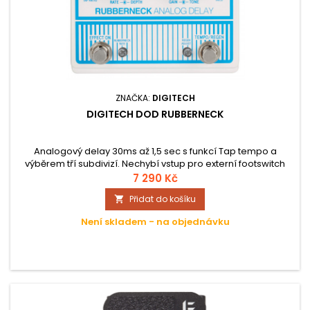
ZNAČKA:
DIGITECH
DIGITECH DOD RUBBERNECK
Analogový delay 30ms až 1,5 sec s funkcí Tap tempo a
výběrem tří subdivizí. Nechybí vstup pro externí footswitch
nebo True Bypass. Hmotnost 0,5 kg.
7 290 Kč
Přidat do košíku

Není skladem - na objednávku