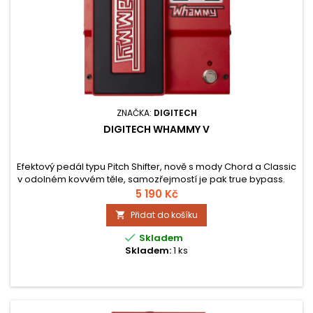
ZNAČKA:
DIGITECH
DIGITECH WHAMMY V
Efektový pedál typu Pitch Shifter, nově s mody Chord a Classic
v odolném kovvém těle, samozřejmostí je pak true bypass.
5 190 Kč
Přidat do košíku


Skladem
Skladem:
1 ks