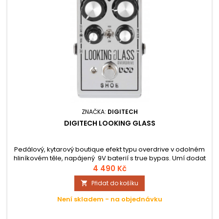
ZNAČKA:
DIGITECH
DIGITECH LOOKING GLASS
Pedálový, kytarový boutique efekt typu overdrive v odolném
hliníkovém těle, napájený 9V baterií s true bypas. Umí dodat
kytarovému tónu větší lesk, zesílit jej a obohatit o lehké
4 490 Kč
zkreslení, ale současně i vyprodukovat syrové psychedelické
Přidat do košíku

zvuky vintage aparátů.
Není skladem - na objednávku