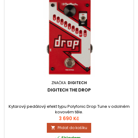
ZNAČKA:
DIGITECH
DIGITECH THE DROP
Kytarový pedálový efekt typu Polyfonic Drop Tune v odolném
kovovém těle.
3 690 Kč
Přidat do košíku


Skladem