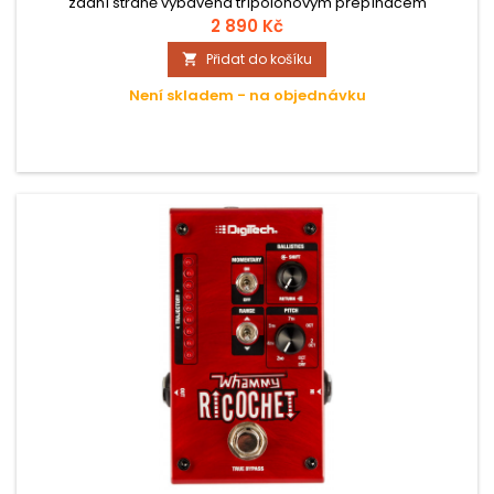
zadní straně vybavena třípolohovým přepínačem
TRS/TS/RTS, díky čemuž bude kompatibilní s většinou efektů a
2 890 Kč
dalšího vybavení.
Přidat do košíku

Není skladem - na objednávku