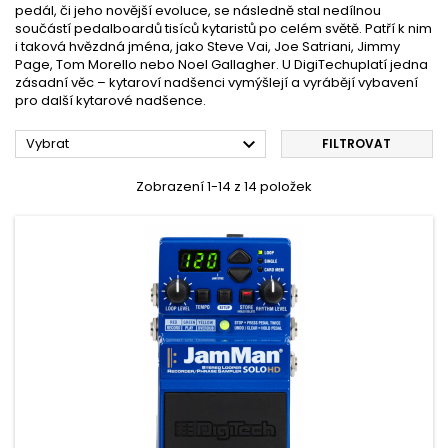
pedál, či jeho novější evoluce, se následně stal nedílnou
součástí pedalboardů tisíců kytaristů po celém světě. Patří k nim
i taková hvězdná jména, jako Steve Vai, Joe Satriani, Jimmy
Page, Tom Morello nebo Noel Gallagher. U
DigiTechu
platí jedna
zásadní věc – kytaroví nadšenci vymýšlejí a vyrábějí vybavení
pro další kytarové nadšence.

Vybrat
FILTROVAT
Zobrazení 1-14 z 14 položek