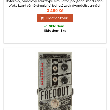
Kytarový, pedálový efekt typu simulator, polyfonní modulační
efekt, který věrně simulující bohatý zvuk dvanáctistrunných
kytar, tj. oktávový rozdíl u basových strun a zdvojení u
3 490 Kč
výškových strun.
Přidat do košíku


Skladem
Skladem:
1 ks