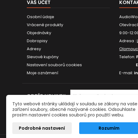
VÁŠ ÚČET
KONTA
Osobní údaje
AudioWor
Vrácené produkty
Otevírací
Objednávky
9:00-12:0
Dobropisy
Adresa :
Adresy
Olomouc
Slevové kupóny
Telefon:
Nastavení souborů cookies
Moje oznámení
E-mail:
i
ODBĚR NOVINEK
Tyto webové stránky ukládají v souladu se zákony na vaše
zařízení soubory, obecně nazývané cookies. Odsouhlaste
prosím nastavení cookies souborů pro použití webu.
Podrobné nastavení
Rozumím