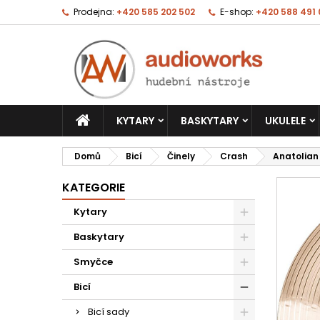
Prodejna:
+420 585 202 502
E-shop:
+420 588 491
KYTARY
BASKYTARY
UKULELE
Domů
Bicí
Činely
Crash
Anatolian 
KATEGORIE
Kytary
Baskytary
Smyčce
Bicí
Bicí sady