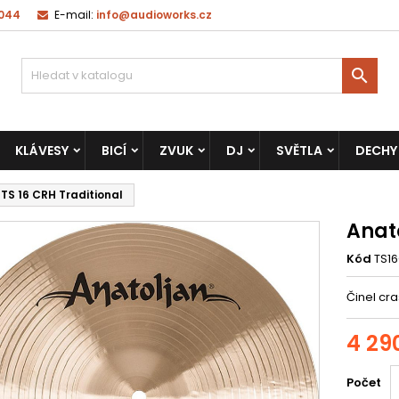
 044
E-mail:
info@audioworks.cz

KLÁVESY
BICÍ
ZVUK
DJ
SVĚTLA
DECHY
TS 16 CRH Traditional
Anato
Kód
TS1
Činel cra
4 29
Počet