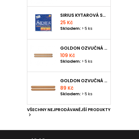
SIRIUS KYTAROVÁ STRUNA
25 Kč
Skladem:
> 5 ks
GOLDON OZVUČNÁ DŘÍVKA 18 X 200MM
109 Kč
Skladem:
> 5 ks
GOLDON OZVUČNÁ DŘÍVKA 15 X 150MM
89 Kč
Skladem:
> 5 ks
VŠECHNY NEJPRODÁVANĚJŠÍ PRODUKTY
