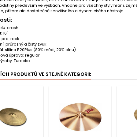
odstíny především ve výškách. Vhodné pro všechny styly hraní, zejmé
o, přitom ale dostatečně senzitivního a dynamického nástroje.
osti:
elu: crash
: 16"
 pro: rock
í, průrazný a čistý zvuk
l: slitina B20Plus (80% mědi, 20% cínu)
ová úprava: regular
ýroby: Turecko
ŠÍCH PRODUKTŮ VE STEJNÉ KATEGORII: