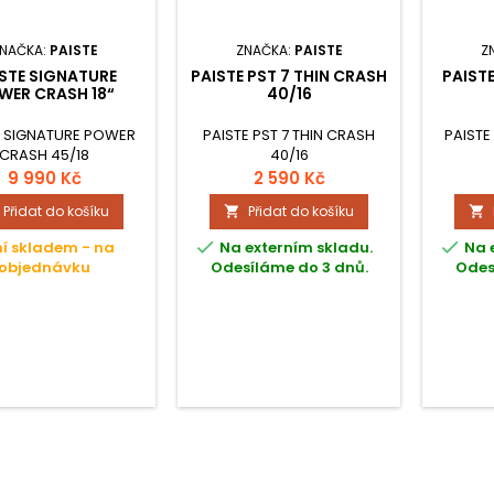
NAČKA:
PAISTE
ZNAČKA:
PAISTE
Z
STE SIGNATURE
PAISTE PST 7 THIN CRASH
PAIST
WER CRASH 18“
40/16
E SIGNATURE POWER
PAISTE PST 7 THIN CRASH
PAISTE
CRASH 45/18
40/16
9 990 Kč
2 590 Kč
Přidat do košíku
Přidat do košíku




í skladem - na
Na externím skladu.
Na 
objednávku
Odesíláme do 3 dnů.
Odes