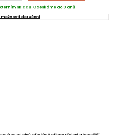
xterním skladu. Odesíláme do 3 dnů.
 možnosti doručení
inově velmi plný, převládá přitom vřelost a jemnější