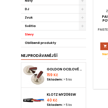
Noty
DJ
Z
PAI
Zvuk
PO
Světla
PAIST
Slevy
Oblíbené produkty

Nen
NEJPRODÁVANÉJŠÍ
GOLDON OCELOVÉ PRSTOVÉ ČINELKY
159 Kč
Skladem:
> 5 ks
KLOTZ MY206SW
40 Kč
Skladem:
> 5 ks