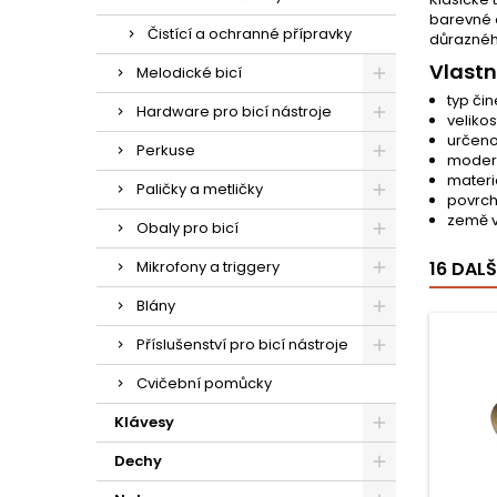
barevné 
Čistící a ochranné přípravky
důraznéh
Vlastn
Melodické bicí
typ čin
Hardware pro bicí nástroje
velikost
určeno
Perkuse
modern
materiá
Paličky a metličky
povrch
země v
Obaly pro bicí
Mikrofony a triggery
16 DAL
Blány
Příslušenství pro bicí nástroje
Cvičební pomůcky
Klávesy
Dechy