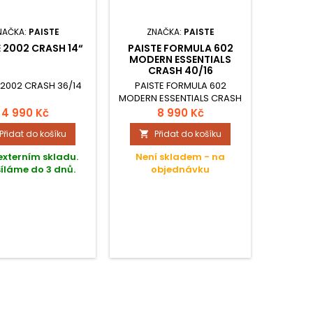
NAČKA:
PAISTE
ZNAČKA:
PAISTE
ZNAČ
E 2002 CRASH 14“
PAISTE FORMULA 602
ANATO
MODERN ESSENTIALS
DIAMON
CRASH 40/16
 2002 CRASH 36/14
PAISTE FORMULA 602
Činel ty
MODERN ESSENTIALS CRASH
17"; řa
40/16
mater
4 990 Kč
8 990 Kč
Přidat do košíku
Přidat do košíku


externím skladu.
Není skladem - na
Není
íláme do 3 dnů.
objednávku
o