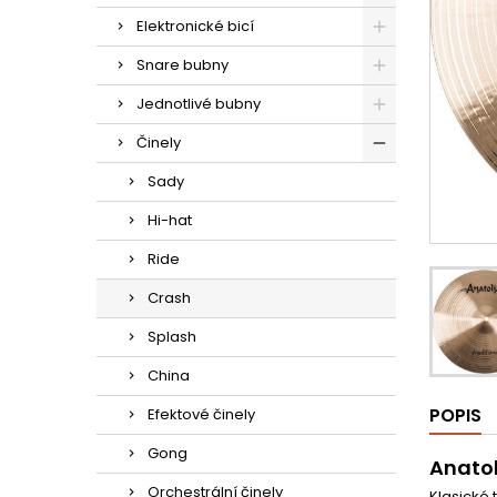
Elektronické bicí
Snare bubny
Jednotlivé bubny
Činely
Sady
Hi-hat
Ride
Crash
Splash
China
POPIS
Efektové činely
Gong
Anatol
Orchestrální činely
Klasické 