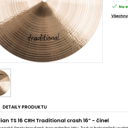

Na e
Všechny
DETAILY PRODUKTU
ian TS 16 CRH Traditional crash 16” - činel
turecké činely broušené, bez vrchního laku. Zvuk je frekvenčně i susta