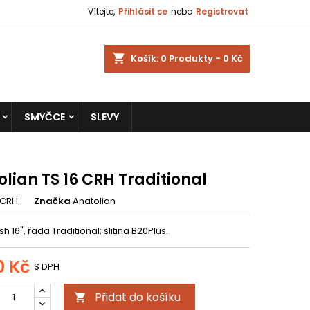
Vítejte,
Přihlásit se
nebo
Registrovat
shopping_cart
Košík:
0
Produkty - 0 Kč
SMYČCE
SLEVY
lian TS 16 CRH Traditional
6CRH
Značka
Anatolian
sh 16", řada Traditional; slitina B20Plus.
0 Kč
S DPH
Přidat do košíku
