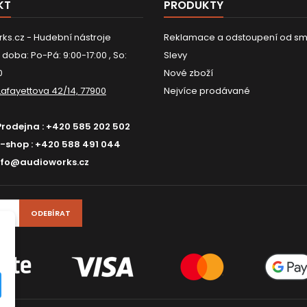
KT
PRODUKTY
ks.cz - Hudební nástroje
Reklamace a odstoupení od sm
 doba: Po-Pá: 9:00-17:00 , So:
Slevy
0
Nové zboží
Lafayettova 42/14, 77900
Nejvíce prodávané
Prodejna :
+420 585 202 502
E-shop :
+420 588 491 044
nfo@audioworks.cz