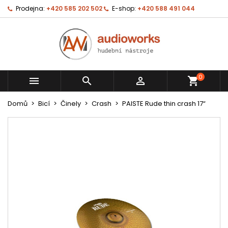
Prodejna:
+420 585 202 502
E-shop:
+420 588 491 044
0



shopping_cart
Domů
Bicí
Činely
Crash
PAISTE Rude thin crash 17“