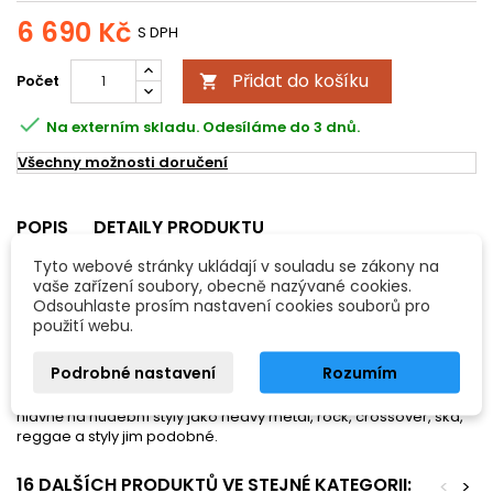
6 690 Kč
S DPH
Přidat do košíku
Počet


Na externím skladu. Odesíláme do 3 dnů.
Všechny možnosti doručení
POPIS
DETAILY PRODUKTU
Tyto webové stránky ukládají v souladu se zákony na
Činel PAISTE Rude thin crash
vaše zařízení soubory, obecně nazývané cookies.
- rozměry: 43cm/17"
Odsouhlaste prosím nastavení cookies souborů pro
- CuSn8 bronz (známý také jako „2002 bronz“)
použití webu.
Činely řady Rude jsou určené převážně pro aktivní bubeníky,
Podrobné nastavení
Rozumím
kteří si potrpí na kvalitu. Zvukově by se daly tyto činely popsat
jako syrové, tvrdé, ale však také čisté, křišťálové. Hodí se tedy
hlavně na hudební styly jako heavy metal, rock, crossover, ska,
reggae a styly jim podobné.
16 DALŠÍCH PRODUKTŮ VE STEJNÉ KATEGORII:
<
>