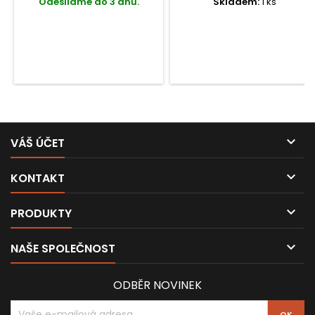
Odesíláme do 3 dnů.
Skladem:
1 ks

VÁŠ ÚČET

KONTAKT

PRODUKTY

NAŠE SPOLEČNOST
ODBĚR NOVINEK