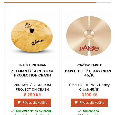
ZNAČKA:
ZILDJIAN
ZNAČKA:
PAISTE
ZILDJIAN 17" A CUSTOM
PAISTE PST 7 HEAVY CRASH
PROJECTION CRASH
45/18
ZILDJIAN 17" A CUSTOM
Činel PAISTE PST 7 Heavy
PROJECTION CRASH
Crash 45/18.
Legendární činely z řady A
8 299 Kč
3 190 Kč
jsou známy svou verzatilitou,
Přidat do košíku
Přidat do košíku


od super tenký…


Na externím skladu.
Skladem