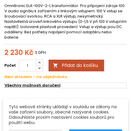
Omnitronic ELA-100V-2-L transformátor. Pro připojení zdroje 100
V audio signálu k zařízením s linkovým vstupem. 100 V vstup se
šroubovací svorkou. RCA a XLR výstup, nesymetrický.
Nastavitelná úroveň linkového výstupu (0-1,5 V při 100 V vstupním
napětí). Izolované plastové provedení. Vstup a výstup jsou DC
odděleny. Bez potřeby napájení pomocí adaptéru nebo
baterie.
2 230 Kč
S DPH
Přidat do košíku
Počet

Není skladem - na objednávku
Všechny možnosti doručení
POPIS
DETAILY PRODUKTU
Tyto webové stránky ukládají v souladu se zákony na
vaše zařízení soubory, obecně nazývané cookies.
Omnitronic ELA-100V-2-L transformátor
Odsouhlaste prosím nastavení cookies souborů pro
použití webu.
Omnitronic ELA-100V-2-L transformátor. Pro připojení zdroje 100
V audio signálu k zařízením s linkovým vstupem. 100 V vstup se