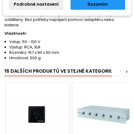
šroubovací svorkou. RCA a XLR výstup, nesymetrický.
Podrobné nastavení
Rozumím
Nastavitelná úroveň linkového výstupu (0-1,5 V při 100 V vstupním
napětí). Izolované plastové provedení. Vstup a výstup jsou DC
odděleny. Bez potřeby napájení pomocí adaptéru nebo
baterie.
Vlastnosti:
Vstup: 50 - 100 V
Výstup: RCA, XLR
Rozměry: 157 x 90 x 60 mm
Hmotnost: 500 g
16 DALŠÍCH PRODUKTŮ VE STEJNÉ KATEGORII:
<
>