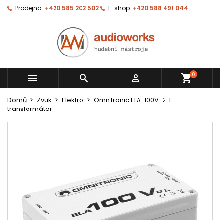
Prodejna:
+420 585 202 502
E-shop:
+420 588 491 044
0



shopping_cart
Domů
Zvuk
Elektro
Omnitronic ELA-100V-2-L
transformátor