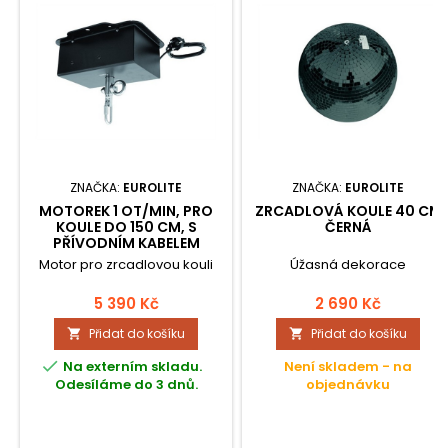
ZNAČKA:
EUROLITE
ZNAČKA:
EUROLITE
MOTOREK 1 OT/MIN, PRO
ZRCADLOVÁ KOULE 40 CM
KOULE DO 150 CM, S
ČERNÁ
PŘÍVODNÍM KABELEM
Motor pro zrcadlovou kouli
Úžasná dekorace
5 390 Kč
2 690 Kč
Přidat do košíku
Přidat do košíku



Na externím skladu.
Není skladem - na
Odesíláme do 3 dnů.
objednávku