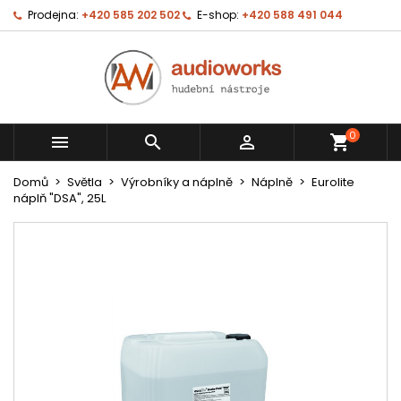
Prodejna:
+420 585 202 502
E-shop:
+420 588 491 044
0



shopping_cart
Domů
Světla
Výrobníky a náplně
Náplně
Eurolite
náplň "DSA", 25L