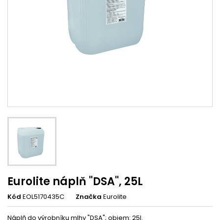
Eurolite náplň "DSA", 25L
Kód
EOL5170435C
Značka
Eurolite
Náplň do výrobníku mlhy "DSA"; objem: 25l.