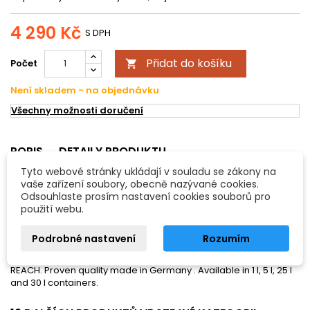
4 290 Kč
S DPH
Přidat do košíku
Počet

Není skladem - na objednávku
Všechny možnosti doručení
POPIS
DETAILY PRODUKTU
Tyto webové stránky ukládají v souladu se zákony na
Eurolite náplň "DSA", 25L
vaše zařízení soubory, obecně nazývané cookies.
Odsouhlaste prosím nastavení cookies souborů pro
Special fluid for especially fast dissolving fog. Applicable for
použití webu.
dynamic fog effects e.g. during foto shoots and product
presentations or on theater stages. Water-based. Odorless .
Podrobné nastavení
Rozumím
Non-toxic. Not harmful to health . Can reusable . Biodegradable.
Non-flammable. Permanent quality control, complying with
REACH. Proven quality made in Germany . Available in 1 l, 5 l, 25 l
and 30 l containers.