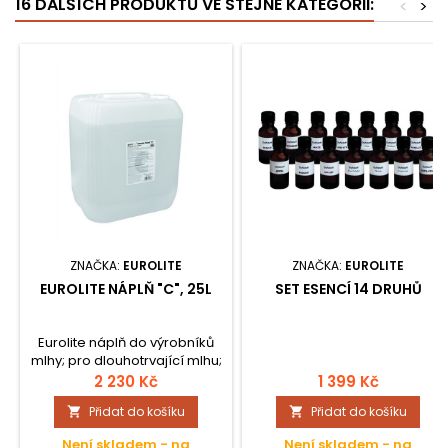
16 DALŠÍCH PRODUKTŮ VE STEJNÉ KATEGORII:
<
>
ZNAČKA:
EUROLITE
ZNAČKA:
EUROLITE
EUROLITE NÁPLŇ "C", 25L
SET ESENCÍ 14 DRUHŮ
Eurolite náplň do výrobníků
mlhy; pro dlouhotrvající mlhu;
objem 25l.
2 230 Kč
1 399 Kč
Přidat do košíku
Přidat do košíku


Není skladem - na
Není skladem - na