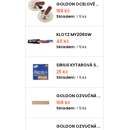
GOLDON OCELOVÉ PRSTOVÉ ČINELKY
159 Kč
Skladem:
> 5 ks
KLOTZ MY206SW
40 Kč
Skladem:
> 5 ks
SIRIUS KYTAROVÁ STRUNA
25 Kč
Skladem:
> 5 ks
GOLDON OZVUČNÁ DŘÍVKA 18 X 200MM
109 Kč
Skladem:
> 5 ks
GOLDON OZVUČNÁ DŘÍVKA 15 X 150MM