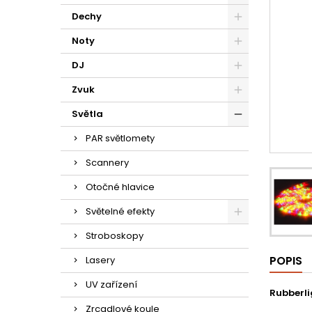
Dechy
Noty
DJ
Zvuk
Světla
PAR světlomety
Scannery
Otočné hlavice
Světelné efekty
Stroboskopy
POPIS
Lasery
UV zařízení
Rubberli
Zrcadlové koule