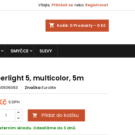
Vítejte,
Přihlásit se
nebo
Registrovat
shopping_cart
Košík:
0
Produkty - 0 Kč
SMYČCE
SLEVY
rlight 5, multicolor, 5m
50506093
Značka
Eurolite
Kč
S DPH
Přidat do košíku

xterním skladu. Odesíláme do 3 dnů.