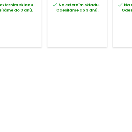


externím skladu.
Na externím skladu.
Na 
íláme do 3 dnů.
Odesíláme do 3 dnů.
Odes