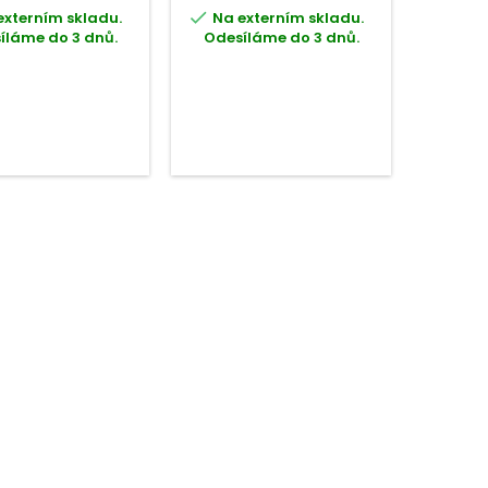


externím skladu.
Na externím skladu.
Na e
íláme do 3 dnů.
Odesíláme do 3 dnů.
Odesí