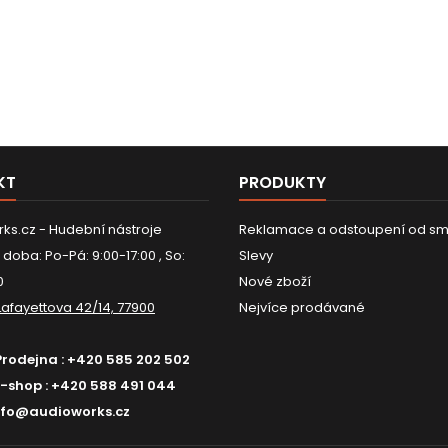
KT
PRODUKTY
ks.cz - Hudební nástroje
Reklamace a odstoupení od sm
 doba: Po-Pá: 9:00-17:00 , So:
Slevy
0
Nové zboží
Lafayettova 42/14, 77900
Nejvíce prodávané
Prodejna :
+420 585 202 502
E-shop :
+420 588 491 044
nfo@audioworks.cz