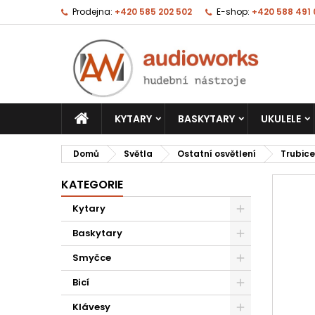
Prodejna:
+420 585 202 502
E-shop:
+420 588 491
KYTARY
BASKYTARY
UKULELE
Domů
Světla
Ostatní osvětlení
Trubice
KATEGORIE
Kytary
Baskytary
Smyčce
Bicí
Klávesy