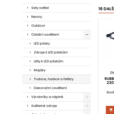
Sety světel
16 DAL
Neony
Outdoor
Ostatní osvětlení
LED pásky
Zdroje k LED páskům
Lišty k LED páskům
Majáky
ZN
RUBB
Trubice, hadice a řetězy
230
Dekorační osvětlení
živo
Výrobníky a náplně
Světelné zdroje
