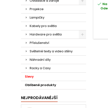
Ovladače a zdroje

Na 
Odes
Projekce
Lampičky
Kabely pro světla
Hardware pro světla
Příslušenství
Světelné texty a video stěny
Náhradní díly
Racky a Casy
Slevy
Oblíbené produkty
NEJPRODÁVANÉJŠÍ