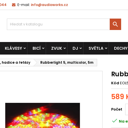
 044
E-mail:
info@audioworks.cz

KLÁVESY
BICÍ
ZVUK
DJ
SVĚTLA
DECHY
, hadice a řetězy
Rubberlight 5, multicolor, 5m
Rubbe
Kód
EOL
589 
Počet

Na e