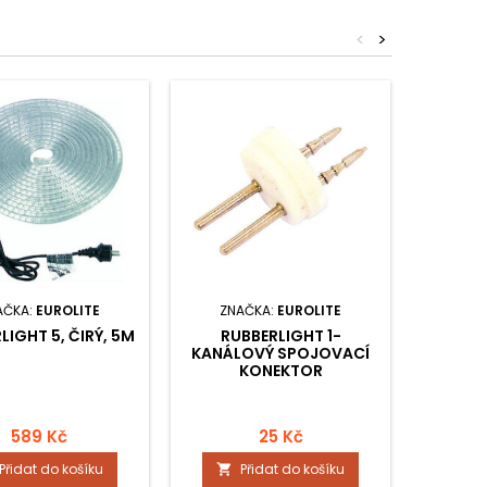
<
>
AČKA:
EUROLITE
ZNAČKA:
EUROLITE
ZNA
LIGHT 5, ČIRÝ, 5M
RUBBERLIGHT 1-
UPEVŇOV
KANÁLOVÝ SPOJOVACÍ
KONEKTOR
Upe
589 Kč
25 Kč
Přidat do košíku
Přidat do košíku

