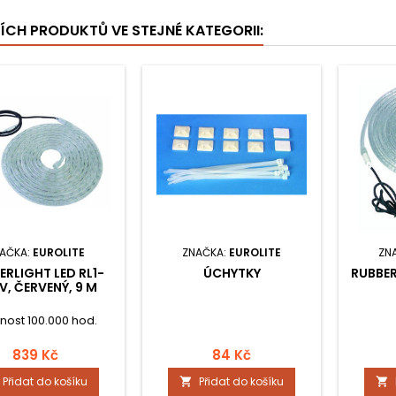
ŠÍCH PRODUKTŮ VE STEJNÉ KATEGORII:
AČKA:
EUROLITE
ZNAČKA:
EUROLITE
ZN
ERLIGHT LED RL1-
ÚCHYTKY
RUBBER
V, ČERVENÝ, 9 M
tnost 100.000 hod.
839 Kč
84 Kč
Přidat do košíku
Přidat do košíku

