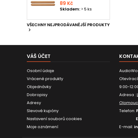
89 Kč
Skladem:
> 5 ks
VŠECHNY NEJPRODÁVANĚJŠÍ PRODUKTY

VÁŠ ÚČET
KONTA
Osobní údaje
AudioWor
Vrácené produkty
Otevírací
Objednávky
9:00-12:0
Dobropisy
Adresa :
Adresy
Olomouc
Slevové kupóny
Telefon:
Nastavení souborů cookies
Moje oznámení
E-mail:
i