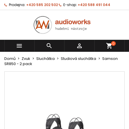
Prodejna:
+420 585 202 502
E-shop:
+420 588 491 044
0



shopping_cart
Domů
Zvuk
Sluchátka
Studiová sluchátka
Samson
SR850 - 2 pack