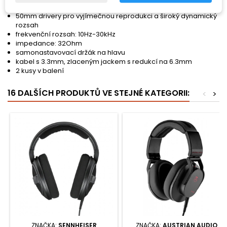
polouzavřená konstrukce
50mm drivery pro vyjímečnou reprodukci a široký dynamický
rozsah
frekvenční rozsah: 10Hz-30kHz
impedance: 32Ohm
samonastavovací držák na hlavu
kabel s 3.3mm, zlaceným jackem s redukcí na 6.3mm
2 kusy v balení
16 DALŠÍCH PRODUKTŮ VE STEJNÉ KATEGORII:
<
>
ZNAČKA:
SENNHEISER
ZNAČKA:
AUSTRIAN AUDIO