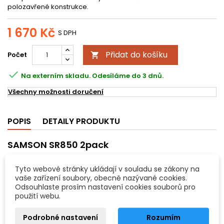
polozavřené konstrukce.
1 670 Kč
S DPH
Přidat do košíku
Počet


Na externím skladu. Odesíláme do 3 dnů.
Všechny možnosti doručení
POPIS
DETAILY PRODUKTU
SAMSON SR850 2pack
Profesionální studiová referenční sluchátka, polozavřená
konstrukce, 50mm drivery pro vyjímečnou reprodukci a široký
Tyto webové stránky ukládají v souladu se zákony na
dynamický rozsah, frekvenční rozsah: 10Hz-30kHz, impedance:
vaše zařízení soubory, obecně nazývané cookies.
32Ohm, samonastavovací držák na hlavu, kabel s 3.3mm,
Odsouhlaste prosím nastavení cookies souborů pro
zlaceným jackem s redukcí na 6.3mm.
2ks
v balení.
použití webu.
Vlastnosti:
Podrobné nastavení
Rozumím
profesionální studiová referenční sluchátka