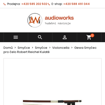
Prodejna:
+420 585 202 502
E-shop:
+420 588 491 044
0



shopping_cart
Domů
Smyčce
Smyčce
Violoncella
Gewa Smyčec
pro čelo Robert Reichel Kulaté