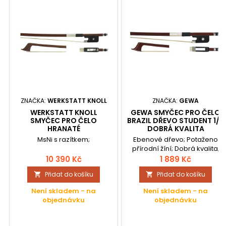
ZNAČKA:
WERKSTATT KNOLL
ZNAČKA:
GEWA
WERKSTATT KNOLL
GEWA SMYČEC PRO ČELO
SMYČEC PRO ČELO
BRAZIL DŘEVO STUDENT 1/2
HRANATÉ
DOBRÁ KVALITA
MsNi s razítkem;
Ebenové dřevo; Potaženo
přírodní žíní; Dobrá kvalita;
Kulatá tyč;
10 390 Kč
1 889 Kč
Přidat do košíku
Přidat do košíku


Není skladem - na
Není skladem - na
objednávku
objednávku