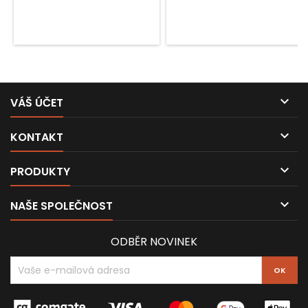

VÁŠ ÚČET

KONTAKT

PRODUKTY

NAŠE SPOLEČNOST
ODBĚR NOVINEK