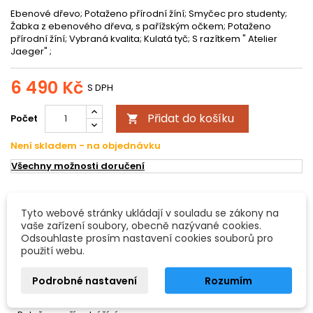
Ebenové dřevo; Potaženo přírodní žíní; Smyčec pro studenty;
Žabka z ebenového dřeva, s pařížským očkem; Potaženo
přírodní žíní; Vybraná kvalita; Kulatá tyč; S razítkem " Atelier
Jaeger" ;
6 490 Kč
S DPH
Přidat do košíku
Počet

Není skladem - na objednávku
Všechny možnosti doručení
POPIS
DETAILY PRODUKTU
Tyto webové stránky ukládají v souladu se zákony na
vaše zařízení soubory, obecně nazývané cookies.
Odsouhlaste prosím nastavení cookies souborů pro
Smyčec pro čelo Brazil dřevo Student
použití webu.
Ebenové dřevo
- Potaženo přírodní žíní
Podrobné nastavení
Rozumím
- Smyčec pro studenty
- Žabka z ebenového dřeva, s pařížským očkem