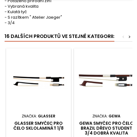
- Potaženo přírodní žíní
- Vybraná kvalita
- Kulatá tyč
- S razítkem " Atelier Jaeger"
- 3/4
16 DALŠÍCH PRODUKTŮ VE STEJNÉ KATEGORII:
<
>
ZNAČKA:
GLASSER
ZNAČKA:
GEWA
GLASSER SMYČEC PRO
GEWA SMYČEC PRO ČELO
ČELO SKLOLAMINÁT 1/8
BRAZIL DŘEVO STUDENT
3/4 DOBRÁ KVALITA