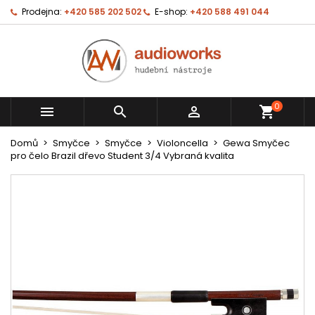
Prodejna:
+420 585 202 502
E-shop:
+420 588 491 044
0



shopping_cart
Domů
Smyčce
Smyčce
Violoncella
Gewa Smyčec
pro čelo Brazil dřevo Student 3/4 Vybraná kvalita