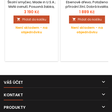
Školní smyčec; Made in U.S.A.;
Ebenové dřevo; Potaženo
MsNi ovinutí; Posuvná žabka,
přírodní žíní; Dobrá kvalita;
plastová; Černá kulatá tyč;
Kulatá tyč;
3 190 Kč
1 889 Kč
Potaženo přírodní žíní;
Přidat do košíku
Přidat do košíku


Třídílná nožka;
Není skladem - na
Není skladem - na
objednávku
objednávku

VÁŠ ÚČET

KONTAKT

PRODUKTY