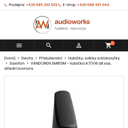
Prodejna:
+420 585 202 502
E-shop:
+420 588 491 044
0



shopping_cart
Domů
Dechy
Příslušenství
Hubičky, svěrky a kloboučky
Saxofon
VANDOREN SM813M - hubička A7/V16 alt sax,
střední komora