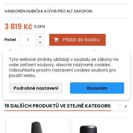
VANDOREN HUBIČKA A7/V16 PRO ALT SAXOFON
3 819 Kč
S DPH
Přidat do košíku
Počet


Na externím skladu. Odesíláme do 3 dnů.
Tyto webové stránky ukládají v souladu se zákony na
Všechny možnosti doručení
vaše zařízení soubory, obecně nazývané cookies.
Odsouhlaste prosím nastavení cookies souborů pro
použití webu.
POPIS
DETAILY PRODUKTU
Podrobné nastavení
Rozumím
hubička A7/V16 alt saxofon, střední komora
16 DALŠÍCH PRODUKTŮ VE STEJNÉ KATEGORII:
<
>