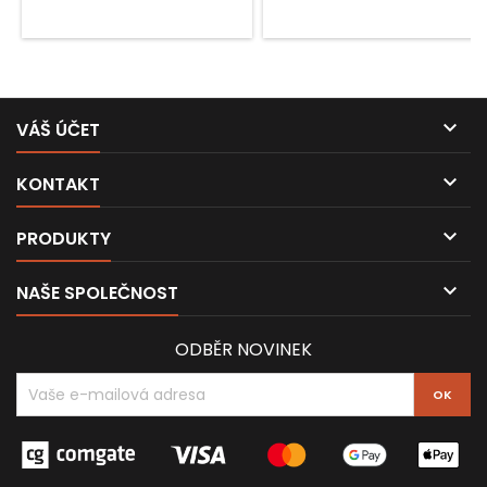

VÁŠ ÚČET

KONTAKT

PRODUKTY

NAŠE SPOLEČNOST
ODBĚR NOVINEK