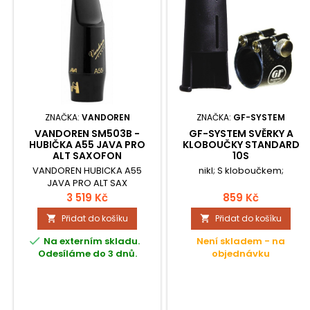
ZNAČKA:
VANDOREN
ZNAČKA:
GF-SYSTEM
VANDOREN SM503B -
GF-SYSTEM SVĚRKY A
HUBIČKA A55 JAVA PRO
KLOBOUČKY STANDARD
ALT SAXOFON
10S
VANDOREN HUBICKA A55
nikl; S kloboučkem;
JAVA PRO ALT SAX
3 519 Kč
859 Kč
Přidat do košíku
Přidat do košíku



Na externím skladu.
Není skladem - na
Odesíláme do 3 dnů.
objednávku