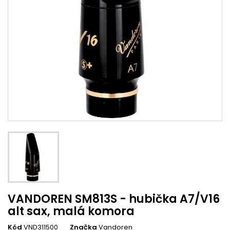
VANDOREN SM813S - hubička A7/V16
alt sax, malá komora
Kód
VND311500
Značka
Vandoren