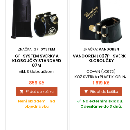
ZNAČKA:
GF-SYSTEM
ZNAČKA:
VANDOREN
GF-SYSTEM SVĚRKY A
VANDOREN LC27P -SVĚRKY,
KLOBOUČKY STANDARD
KLOBOUČKY
07M
nikl; S kloboučkem;
OO-VN (LC972)
KOŽ.SVĚRKA+PLAST.KLOB. NA
ALT SAX.
859 Kč
1 619 Kč
Přidat do košíku
Přidat do košíku



Není skladem - na
Na externím skladu.
objednávku
Odesíláme do 3 dnů.