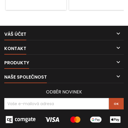

VÁŠ ÚČET

KONTAKT

PRODUKTY

NAŠE SPOLEČNOST
ODBĚR NOVINEK