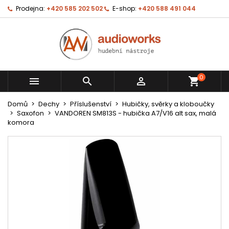
Prodejna:
+420 585 202 502
E-shop:
+420 588 491 044
0



shopping_cart
Domů
Dechy
Příslušenství
Hubičky, svěrky a kloboučky
Saxofon
VANDOREN SM813S - hubička A7/V16 alt sax, malá
komora