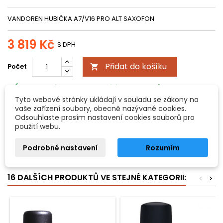
VANDOREN HUBIČKA A7/V16 PRO ALT SAXOFON
3 819 Kč
S DPH
Přidat do košíku
Počet


Na externím skladu. Odesíláme do 3 dnů.
Tyto webové stránky ukládají v souladu se zákony na
Všechny možnosti doručení
vaše zařízení soubory, obecně nazývané cookies.
Odsouhlaste prosím nastavení cookies souborů pro
použití webu.
POPIS
DETAILY PRODUKTU
Podrobné nastavení
Rozumím
hubička A7/V16 alt saxofon, malá komora
16 DALŠÍCH PRODUKTŮ VE STEJNÉ KATEGORII:
<
>