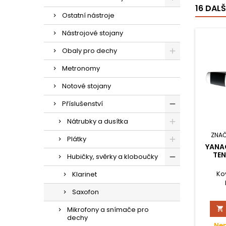
16 DAL
Ostatní nástroje
Nástrojové stojany
Obaly pro dechy
Metronomy
Notové stojany
Příslušenství
Nátrubky a dusítka
ZNAČ
Plátky
YANA
TE
Hubičky, svěrky a kloboučky
Ko
Klarinet
Saxofon
Mikrofony a snímače pro

dechy
Nen