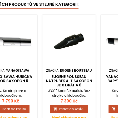
ŠÍCH PRODUKTŮ VE STEJNÉ KATEGORII:
KA:
YANAGISAWA
ZNAČKA:
EUGENE ROUSSEAU
ZNAČ
GISAWA HUBIČKA
EUGENE ROUSSEAU
YANAG
NOR SAXOFON 6
NÁTRUBEK ALT SAXOFON
BARY
JDX DRÁHA 6
v; Se strojkem a
JDX"" Serie"; Kaučuk; Bez
Kov
kloboučkem;
strojku a kloboučku;
7 790 Kč
7 390 Kč
Přidat do košíku
Přidat do košíku


í skladem - na
Není skladem - na
Nen