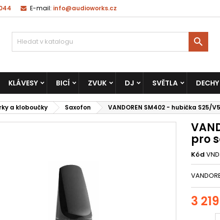
 044
E-mail:
info@audioworks.cz

KLÁVESY
BICÍ
ZVUK
DJ
SVĚTLA
DECHY
rky a kloboučky
Saxofon
VANDOREN SM402 - hubička S25/V5
VAND
pro 
Kód
VND
VANDORE
3 219