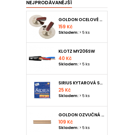
NEJPRODÁVANÉJŠÍ
GOLDON OCELOVÉ PRSTOVÉ ČINELKY
159 Kč
Skladem:
> 5 ks
KLOTZ MY206SW
40 Kč
Skladem:
> 5 ks
SIRIUS KYTAROVÁ STRUNA
25 Kč
Skladem:
> 5 ks
GOLDON OZVUČNÁ DŘÍVKA 18 X 200MM
109 Kč
Skladem:
> 5 ks