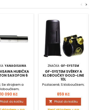
<
>
KA:
YANAGISAWA
ZNAČKA:
GF-SYSTEM
ZNAČ
ISAWA HUBIČKA
GF-SYSTEM SVĚRKY A
GF-SY
TON SAXOFON 6
KLOBOUČKY GOLD-LINE
KLOBO
10L
; Se strojkem a
Pozlacené; S kloboučkem;
Pozlace
kloboučkem;
10 090 Kč
859 Kč
Přidat do košíku
Přidat do košíku


í skladem - na
Není skladem - na
Není