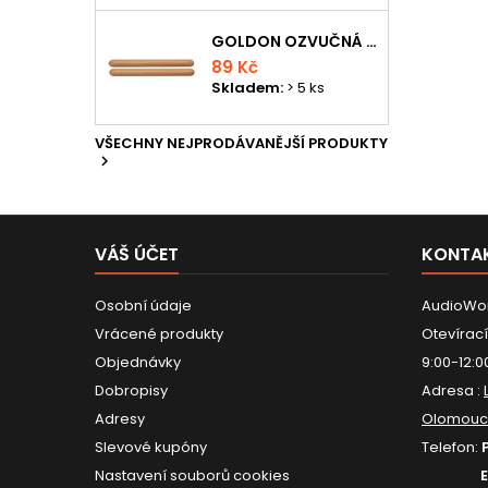
GOLDON OZVUČNÁ DŘÍVKA 15 X 150MM
89 Kč
Skladem:
> 5 ks
VŠECHNY NEJPRODÁVANĚJŠÍ PRODUKTY

VÁŠ ÚČET
KONTA
Osobní údaje
AudioWor
Vrácené produkty
Otevírací
Objednávky
9:00-12:0
Dobropisy
Adresa :
Adresy
Olomouc
Slevové kupóny
Telefon:
Nastavení souborů cookies