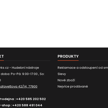
KT
PRODUKTY
ks.cz - Hudební nástroje
Reklamace a odstoupení od sm
 doba: Po-Pá: 9:00-17:00 , So:
Slevy
0
Nové zboží
Lafayettova 42/14, 77900
Nejvíce prodávané
Prodejna :
+420 585 202 502
E-shop :
+420 588 491 044