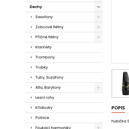
Dechy
Saxofony
Zobcové flétny
Příčné flétny
Klarinety
Trombony
Trubky
Tuby, Suzafony
Alta, Barytony
Lesní rohy
POPIS
Křídlovky
Polnice
hubička 
Foukací harmoniky