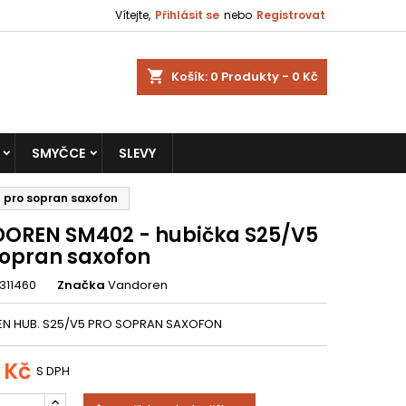
Vítejte,
Přihlásit se
nebo
Registrovat
shopping_cart
Košík:
0
Produkty - 0 Kč
SMYČCE
SLEVY
 pro sopran saxofon
OREN SM402 - hubička S25/V5
sopran saxofon
311460
Značka
Vandoren
N HUB. S25/V5 PRO SOPRAN SAXOFON
 Kč
S DPH