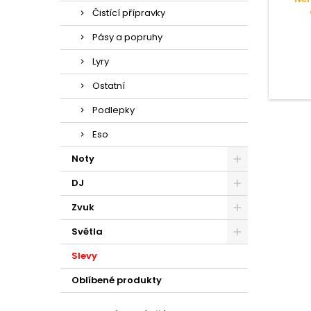
Čistící přípravky
Pásy a popruhy
Lyry
Ostatní
Podlepky
Eso
Noty
DJ
Zvuk
Světla
Slevy
Oblíbené produkty