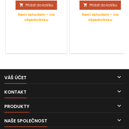
Přidat do košíku
Přidat do košíku


Není skladem - na
Není skladem - na
objednávku
objednávku

VÁŠ ÚČET

KONTAKT

PRODUKTY

NAŠE SPOLEČNOST