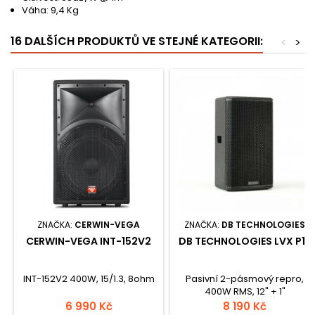
Váha: 9,4 Kg
16 DALŠÍCH PRODUKTŮ VE STEJNÉ KATEGORII:
<
>
ZNAČKA:
CERWIN-VEGA
ZNAČKA:
DB TECHNOLOGIES
CERWIN-VEGA INT-152V2
DB TECHNOLOGIES LVX P12
INT-152V2 400W, 15/1.3, 8ohm
Pasivní 2-pásmový repro,
400W RMS, 12" + 1"
reproduktory, max. SPL 127 dB.
6 990 Kč
8 190 Kč