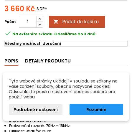
3 660 Kč
S DPH
Přidat do košíku
Počet


Na externím skladu. Odesíláme do 3 dnů.
Všechny možnosti doručení
POPIS
DETAILY PRODUKTU
Laney CX10
Tyto webové stránky ukládají v souladu se zákony na
2-pásmový P.A. box; plastu; výkon: 150W RMS/300W program;
vaše zařízení soubory, obecně nazývané cookies.
reproduktor: 1x 10“; 1" tlaková horna; impedance:; Ohm;
Odsouhlaste prosím nastavení cookies souborů pro
frekvenční rozsah: 70Hz; 18kHz; citlivost: 95dB/W; 1m; váha: 9,4 Kg.
použití webu.
Vlastnosti:
Podrobné nastavení
Rozumím
Výkon: 150W RMS/300W program
Reproduktor: 1x 10“ + 1" tlaková horna
Impedance: 8 Ohm
Frekvenční rozsah: 70Hz – 18kHz
Citlivost: 95dB/W @ 1m