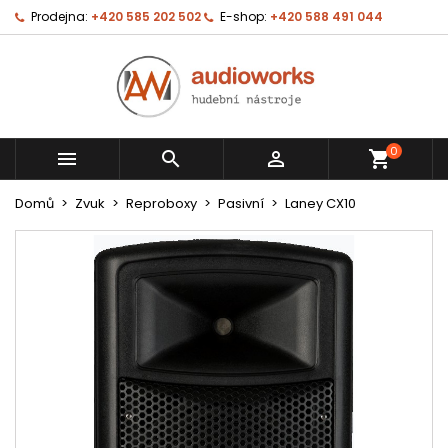
Prodejna:
+420 585 202 502
E-shop:
+420 588 491 044
0



shopping_cart
Domů
Zvuk
Reproboxy
Pasivní
Laney CX10