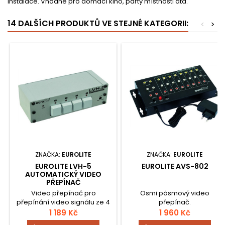
instalace. Vhodné pro domácí kino, party místnosti atd.
14 DALŠÍCH PRODUKTŮ VE STEJNÉ KATEGORII:
<
>
ZNAČKA:
EUROLITE
ZNAČKA:
EUROLITE
EUROLITE LVH-5
EUROLITE AVS-802
AUTOMATICKÝ VIDEO
PŘEPÍNAČ
Video přepínač pro
Osmi pásmový video
přepínání video signálu ze 4
přepínač.
zdrojů do jednoho výstup.
1 189 Kč
1 960 Kč