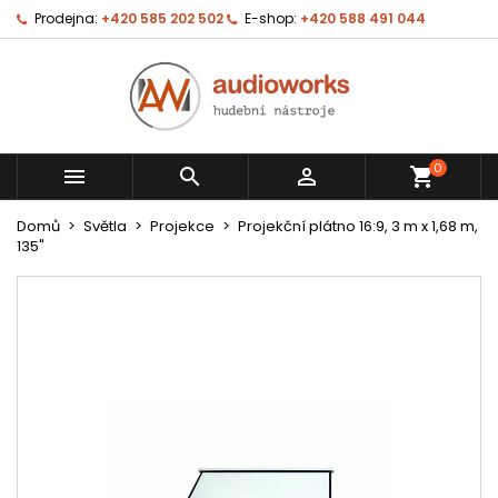
Prodejna:
+420 585 202 502
E-shop:
+420 588 491 044
0



shopping_cart
Domů
Světla
Projekce
Projekční plátno 16:9, 3 m x 1,68 m,
135"