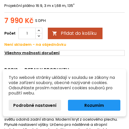
Projekční plátno 16:9, 3 m x 1,68 m, 135"
7 990 Kč
S DPH
Přidat do košíku
Počet

Není skladem - na objednávku
Všechny možnosti doručení
POPIS
DETAILY PRODUKTU
Tyto webové stránky ukládají v souladu se zákony na
vaše zařízení soubory, obecně nazývané cookies.
Projekční plátno 16:9, 3 m x 1,68 m, 135"
Odsouhlaste prosím nastavení cookies souborů pro
použití webu.
Projekční plátno 16:9, 3 m x 1,68 m, 135" - roletové plátno s
pružinovým rollerem. Zesilovací faktor 1.0 pro univerzální použití.
Typ plátna D (difuzní) pro dokonalý světelný odraz, matné, bílé.
Podrobné nastavení
Rozumím
Vypnuté vzpěrkou pro udržení hladké struktury a stability, černé
lemování. Vhodné pro všechny LCD a DLP projektory. Černá
světlu odolná zadní strana. Moderní kryt z ocelového plechu.
Plynulé nastavení výšky. Určeno pro nástěnné a stropní