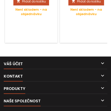
Přidat do košíku
Přidat do košíku


Není skladem - na
Není skladem - na
objednávku
objednávku

VÁŠ ÚČET

KONTAKT

PRODUKTY

NAŠE SPOLEČNOST