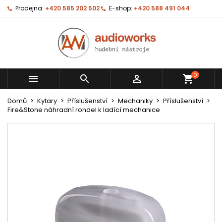
Prodejna:
+420 585 202 502
E-shop:
+420 588 491 044
0



shopping_cart
Domů
Kytary
Příslušenství
Mechaniky
Příslušenství
Fire&Stone náhradní rondel k ladící mechanice