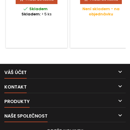
průměr v mm: 6,2 mm (vně),
venku 8,8 mm, nahoře 11,0

Skladem
Není skladem - na
mm.
Skladem:
> 5 ks
objednávku

VÁŠ ÚČET

KONTAKT

PRODUKTY

NAŠE SPOLEČNOST