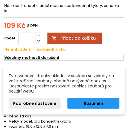
Náhradní rondel k ladící mechanice koncertní kytary; cena za
kus.
109 Kč
S DPH
Přidat do košíku
Počet

Není skladem - na objednávku
Všechny možnosti doručení
POPIS
DETAILY PRODUKTU
Tyto webové stránky ukládají v souladu se zákony na
vaše zařízení soubory, obecně nazývané cookies.
Odsouhlaste prosím nastavení cookies souborů pro
Fire&Stone náhradní díl pro mechaniky - rondel k ladící
použití webu.
mechanice pro koncertní kytaru
Podrobné nastavení
Rozumím
Náhradní knoflíky pro účely oprav
K nasazení a roztavení na ohřáté kovové ose
cena za kus
Velký model, pro koncertní kytaru
rozměry: 19,6 x 12,6 x 7,0 mm