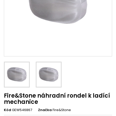
Fire&Stone náhradní rondel k ladící
mechanice
Kód
GEW546867
Značka
Fire&Stone