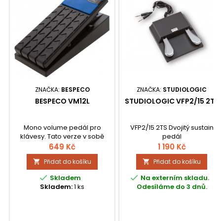
ZNAČKA:
BESPECO
ZNAČKA:
STUDIOLOGIC
BESPECO VM12L
STUDIOLOGIC VFP2/15 2TS
Mono volume pedál pro
VFP2/15 2TS Dvojitý sustain
klávesy. Tato verze v sobě
pedál
neobsahuje kabel. Je
649 Kč
1 190 Kč
vybavena mono jack
Přidat do košíku
Přidat do košíku


vstupem a výstupní zdířkou
pro jack kabel k zesilovači.


Skladem
Na externím skladu.
Skladem:
1 ks
Odesíláme do 3 dnů.