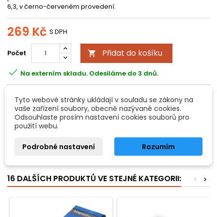
6,3, v černo-červeném provedení.
269 Kč
S DPH
Přidat do košíku
Počet


Na externím skladu. Odesíláme do 3 dnů.
Všechny možnosti doručení
Tyto webové stránky ukládají v souladu se zákony na
vaše zařízení soubory, obecně nazývané cookies.
POPIS
DETAILY PRODUKTU
Odsouhlaste prosím nastavení cookies souborů pro
použití webu.
Command pedal
Podrobné nastavení
Rozumím
- vybaven 2m kabelem (6,3 mm stereo jack)
16 DALŠÍCH PRODUKTŮ VE STEJNÉ KATEGORII:
<
>