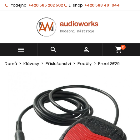
Prodejna:
+420 585 202 502
E-shop:
+420 588 491 044
0



shopping_cart
Domů
Klávesy
Příslušenství
Pedály
Proel GF29