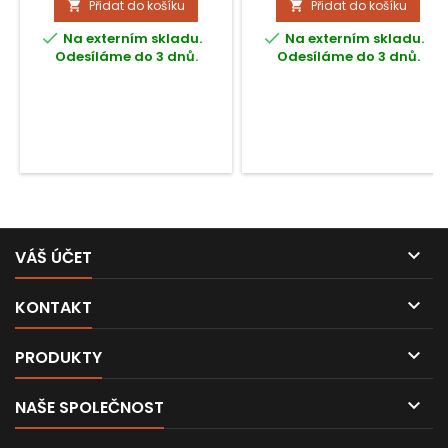
Přidat do košíku
Přidat do košíku


mikrofony RØDE.


Na externím skladu.
Na externím skladu.
Odesíláme do 3 dnů.
Odesíláme do 3 dnů.

VÁŠ ÚČET

KONTAKT

PRODUKTY

NAŠE SPOLEČNOST