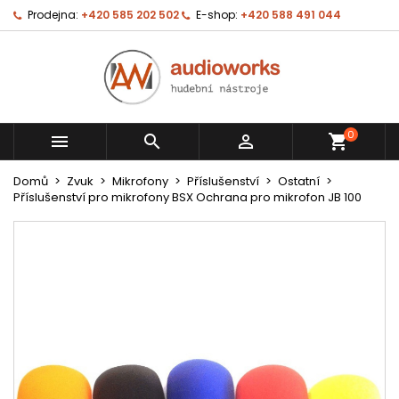
Prodejna:
+420 585 202 502
E-shop:
+420 588 491 044
0



shopping_cart
Domů
Zvuk
Mikrofony
Příslušenství
Ostatní
Příslušenství pro mikrofony BSX Ochrana pro mikrofon JB 100