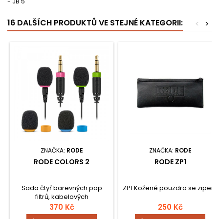
- JB 5
16 DALŠÍCH PRODUKTŮ VE STEJNÉ KATEGORII:
<
>
ZNAČKA:
RODE
ZNAČKA:
RODE
RODE COLORS 2
RODE ZP1
Sada čtyř barevných pop
ZP1 Kožené pouzdro se zipem
filtrů, kabelových
identifikačních kroužků,
370 Kč
250 Kč
nálepek a štítku pro vybrané