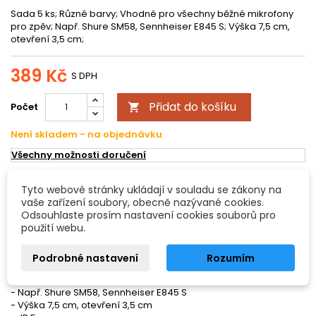
Sada 5 ks; Různé barvy; Vhodné pro všechny běžné mikrofony
pro zpěv; Např. Shure SM58, Sennheiser E845 S; Výška 7,5 cm,
otevření 3,5 cm;
389 Kč
S DPH
Přidat do košíku
Počet

Není skladem - na objednávku
Všechny možnosti doručení
Tyto webové stránky ukládají v souladu se zákony na
POPIS
DETAILY PRODUKTU
vaše zařízení soubory, obecně nazývané cookies.
Odsouhlaste prosím nastavení cookies souborů pro
použití webu.
Příslušenství pro mikrofony Ochrana pro mikrofon
Sada 5 ks
Podrobné nastavení
Rozumím
- Různé barvy
- Vhodné pro všechny běžné mikrofony pro zpěv
- Např. Shure SM58, Sennheiser E845 S
- Výška 7,5 cm, otevření 3,5 cm