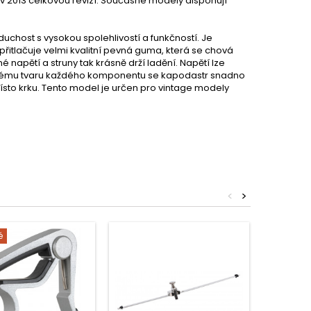
 v 2013 celkovou revizí. Současné modely disponují
uchost s vysokou spolehlivostí a funkčností. Je
 přitlačuje velmi kvalitní pevná guma, která se chová
 napětí a struny tak krásně drží ladění. Napětí lze
šlenému tvaru každého komponentu se kapodastr snadno
ísto krku. Tento model je určen pro vintage modely
<
>
é