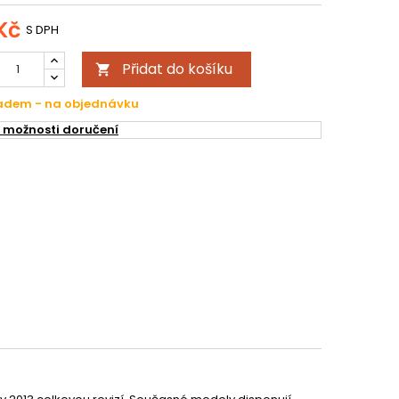
Kč
S DPH
Přidat do košíku

ladem - na objednávku
 možnosti doručení