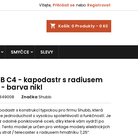
Vítejte,
Přihlásit se
nebo
Registrovat
shopping_cart
Košík:
0
Produkty - 0 Kč
SMYČCE
SLEVY
B C4 - kapodastr s radiusem
 - barva nikl
349008
Značka
Shubb
odastr s konstrukcí typickou pro firmu Shubb, která
e jednoduchost s vysokou spolehlivostí a funkčností. Je
z odolné poniklované oceli, díky které vám vydrží po
t. Tento model je určen pro vintage modely elektrických
u strat / telecaster s radiusem hmatníku 7,25“.