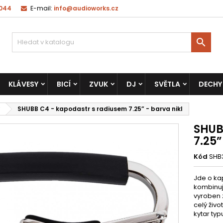
 044
E-mail:
info@audioworks.cz

KLÁVESY
BICÍ
ZVUK
DJ
SVĚTLA
DECHY
SHUBB C4 - kapodastr s radiusem 7.25” - barva nikl
SHUB
7.25”
Kód
SHB
Jde o kap
kombinuj
vyroben 
celý živo
kytar typ