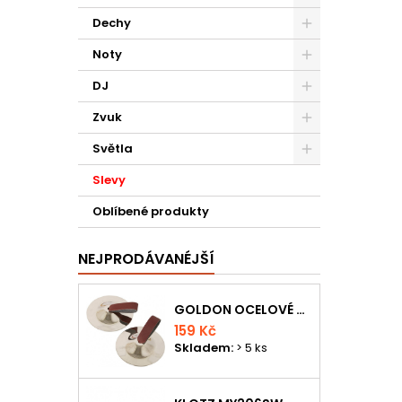
Dechy
Noty
DJ
Zvuk
Světla
Slevy
Oblíbené produkty
NEJPRODÁVANÉJŠÍ
GOLDON OCELOVÉ PRSTOVÉ ČINELKY
159 Kč
Skladem:
> 5 ks