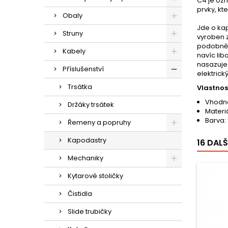
C4 je ozn
prvky, kt
Obaly
Jde o kap
Struny
vyroben z
podobně j
Kabely
navíc li
nasazuje 
Příslušenství
elektrick
Trsátka
Vlastnost
Vhodné
Držáky trsátek
Materiá
Barva: 
Řemeny a popruhy
Kapodastry
16 DAL
Mechaniky
Kytarové stoličky
Čistidla
Slide trubičky