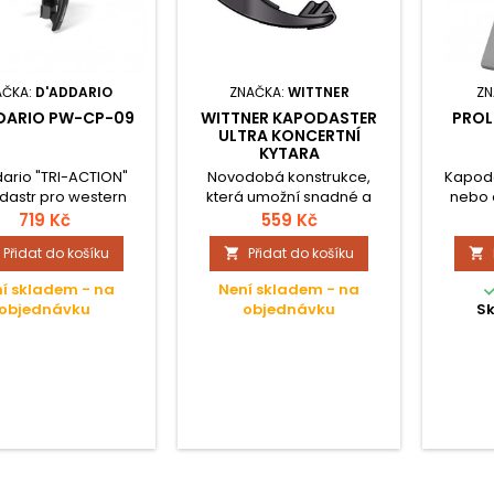
AČKA:
D'ADDARIO
ZNAČKA:
WITTNER
ZN
DARIO PW-CP-09
WITTNER KAPODASTER
PROL
ULTRA KONCERTNÍ
KYTARA
ario "TRI-ACTION"
Novodobá konstrukce,
Kapoda
dastr pro western
která umožní snadné a
nebo e
s držákem na trsátko,
rychlé ovládání jednou
opatřen
719 Kč
559 Kč
černý.
rukou; Velice malé a ultra-
podložk
Přidat do košíku
Přidat do košíku


lehké provedení z Hi-Tec-
velmi š
kompozitního materiálu;
nástroj
í skladem - na
Není skladem - na
Téměr nerozladitelné,
rovnomě
objednávku
objednávku
S
vyměnitelné gumové
polštářky; Made in
Germany; Číslo 996CL pro
koncetní kytaru, rovný
podklad pro plochý
hmatník; 60 mm široké
potažení-guma;