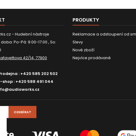
KT
PRODUKTY
ks.cz - Hudební nástroje
Reklamace a odstoupení od sm
 doba: Po-Pá: 9:00-17:00 , So:
Slevy
0
Nové zboží
Lafayettova 42/14, 77900
Nejvíce prodávané
Prodejna :
+420 585 202 502
E-shop :
+420 588 491 044
nfo@audioworks.cz