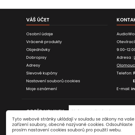
VÁŠ ÚČET
KONTA
Osobní údaje
AudioWor
Vrácené produkty
Otevírací
Objednávky
9:00-12:0
Dobropisy
Adresa :
Adresy
Olomouc
Slevové kupóny
Telefon:
Nastavení souborů cookies
Moje oznámení
E-mail:
i
ODBĚR NOVINEK
Tyto webové stránky ukládají v souladu se zákony na vaše
zařízení soubory, obecně nazývané cookies. Odsouhlaste
prosím nastavení cookies souborů pro použití webu.