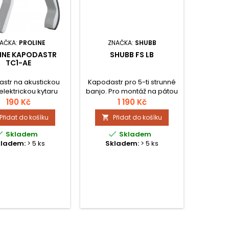
AČKA:
PROLINE
ZNAČKA:
SHUBB
ZN
INE KAPODASTR
SHUBB FS LB
S
TC1-AE
str na akustickou
Kapodastr pro 5-ti strunné
Transpoz
lektrickou kytaru
banjo. Pro montáž na pátou
transp
ý silnými gumovými
strunu.
tóniny
190 Kč
1 190 Kč
ami, díky kterým je
Přidat do košíku
Přidat do košíku


etrný ke krku a laku
e. Kapodastr vytváří


Skladem
Skladem
Není
rný tlak na všechny
kladem:
> 5 ks
Skladem:
> 5 ks
o
struny.