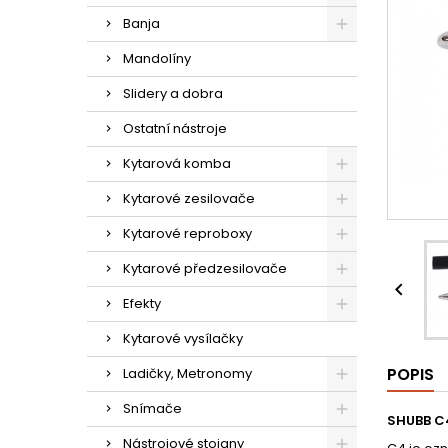
Banja
Mandolíny
Slidery a dobra
Ostatní nástroje
Kytarová komba
Kytarové zesilovače
Kytarové reproboxy
Kytarové předzesilovače

Efekty
Kytarové vysílačky
POPIS
Ladičky, Metronomy
Snímače
SHUBB C4
Nástrojové stojany