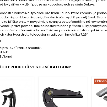
ačení pro kapodastry Shubb ze série Standard, jejichž design prošel
eré byly dříve k vidění pouze na kapodastrech ze série Deluxe.
odastr s konstrukcí typickou pro firmu Shubb, která kombinuje jednod
 odolné poniklované oceli, díky které vám vydrží po celý život. Struny
ako bříško prstu – nevychyluje struny z osy, přenáší na ně rovnoměrné
bovolně upravit pomocí funkce nastavitelného přítlaku. Díky promy
i sundává a zároveň je ho možné bez problémů umístit na jakékoli m
ých kytar typu strat / telecaster s radiusem hmatníku 7,25“.
i:
 pro: 7,25" radius hmatníku
l: Nikl
Stříbrná
ŠÍCH PRODUKTŮ VE STEJNÉ KATEGORII:
Oblíben