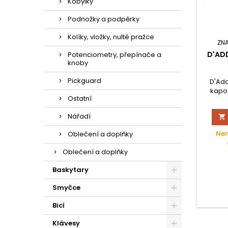
Kobylky
Podnožky a podpěrky
Kolíky, vložky, nulté pražce
ZN
D'AD
Potenciometry, přepínače a
knoby
Pickguard
D'Add
kapo
Ostatní
kytaru 
Nářadí

Nen
Oblečení a doplňky
Oblečení a doplňky
Baskytary
Smyčce
Bicí
Klávesy