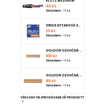
KLOTZ MY206SW
40 Kč
Skladem:
> 5 ks
SIRIUS KYTAROVÁ STRUNA
25 Kč
Skladem:
> 5 ks
GOLDON OZVUČNÁ DŘÍVKA 18 X 200MM
109 Kč
Skladem:
> 5 ks
GOLDON OZVUČNÁ DŘÍVKA 15 X 150MM
89 Kč
Skladem:
> 5 ks
VŠECHNY NEJPRODÁVANĚJŠÍ PRODUKTY
