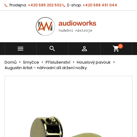
Prodejna:
+420 585 202 502
E-shop:
+420 588 491 044
0



shopping_cart
Domů
Smyčce
Příslušenství
Houslový pavouk
Augustin Artist – náhradní díl držení nožky