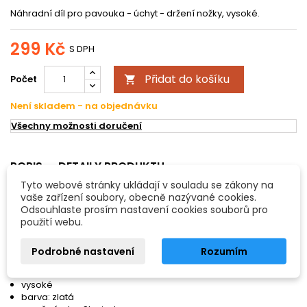
Náhradní díl pro pavouka - úchyt - držení nožky, vysoké.
299 Kč
S DPH
Přidat do košíku
Počet

Není skladem - na objednávku
Všechny možnosti doručení
POPIS
DETAILY PRODUKTU
Tyto webové stránky ukládají v souladu se zákony na
Augustin Artist pavouk - náhradní díl držení
vaše zařízení soubory, obecně nazývané cookies.
Odsouhlaste prosím nastavení cookies souborů pro
nožky
použití webu.
Vlastnosti:
náhradní díl k houslovému / violovému pavouku - držení
Podrobné nastavení
Rozumím
nožky
z řady: Artist
vysoké
barva: zlatá