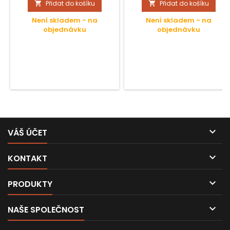
Přidat do košíku
Přidat do košíku


Není skladem - na
Není skladem - na
objednávku
objednávku

VÁŠ ÚČET

KONTAKT

PRODUKTY

NAŠE SPOLEČNOST