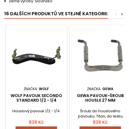
země výroby: Slovinsko
16 DALŠÍCH PRODUKTŮ VE STEJNÉ KATEGORII:
<
>
ZNAČKA:
WOLF
ZNAČKA:
GEWA
WOLF PAVOUK SECONDO
GEWA PAVOUK-ŠROUB
STANDARD 1/2 - 1/4
HOUSLE 27 MM
Houslový pavouk 1/2 - 1/4.
Šroub do houslového
pavouku; Titan, do lesku
vyleštěný;
839 Kč
939 Kč