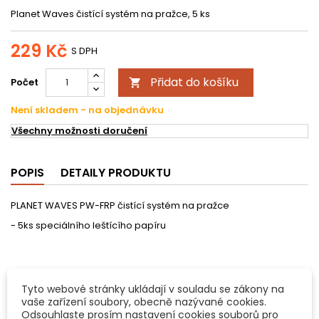
Planet Waves čistící systém na pražce, 5 ks
229 Kč
S DPH
Přidat do košíku
Počet

Není skladem - na objednávku
Všechny možnosti doručení
POPIS
DETAILY PRODUKTU
PLANET WAVES PW-FRP čistící systém na pražce
- 5ks speciálního leštícího papíru
O společnosti Planet Waves:
Tyto webové stránky ukládají v souladu se zákony na
V roce 1994 rozběhli v Hicksville (N.Y., USA) Howard a Robert
vaše zařízení soubory, obecně nazývané cookies.
Silagy malou firmu na výrobu kytarových popruhů s jediným
Odsouhlaste prosím nastavení cookies souborů pro