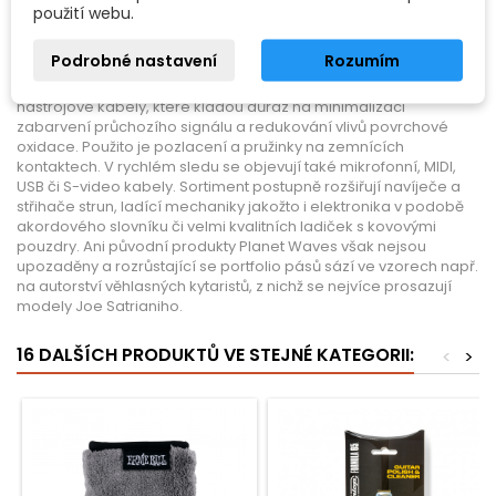
cílem vyrábět atraktivní a odolné pásy z kvalitních materiálů. V
použití webu.
roce 1998 vysoce prosperující firmu kupuje D´Addario a
začleňuje ji do své celosvětově známé rodiny příslušenství pro
Podrobné nastavení
Rozumím
nástroje. Výroba expanduje i mimo kytarové oblasti. Planet
Waves po pečlivém vývoji uvádějí na trh velmi kvalitní
nástrojové kabely, které kladou důraz na minimalizaci
zabarvení průchozího signálu a redukování vlivů povrchové
oxidace. Použito je pozlacení a pružinky na zemnících
kontaktech. V rychlém sledu se objevují také mikrofonní, MIDI,
USB či S-video kabely. Sortiment postupně rozšiřují navíječe a
střihače strun, ladící mechaniky jakožto i elektronika v podobě
akordového slovníku či velmi kvalitních ladiček s kovovými
pouzdry. Ani původní produkty Planet Waves však nejsou
upozaděny a rozrůstající se portfolio pásů sází ve vzorech např.
na autorství věhlasných kytaristů, z nichž se nejvíce prosazují
modely Joe Satrianiho.
16 DALŠÍCH PRODUKTŮ VE STEJNÉ KATEGORII:
<
>