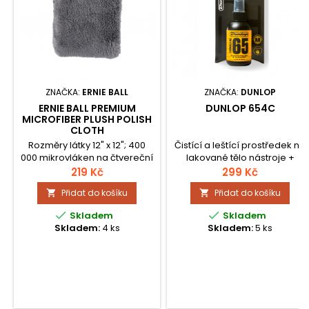
ZNAČKA:
ERNIE BALL
ZNAČKA:
DUNLOP
ERNIE BALL PREMIUM
DUNLOP 654C
MICROFIBER PLUSH POLISH
CLOTH
Rozměry látky 12" x 12"; 400
Čistící a leštící prostředek na
000 mikrovláken na čtvereční
lakované tělo nástroje +
palec
bavlněná utěrka.
219 Kč
299 Kč
Přidat do košíku
Přidat do košíku




Skladem
Skladem
Skladem:
4 ks
Skladem:
5 ks