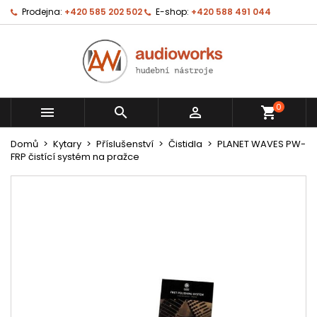
Prodejna:
+420 585 202 502
E-shop:
+420 588 491 044
0



shopping_cart
Domů
Kytary
Příslušenství
Čistidla
PLANET WAVES PW-
FRP čistící systém na pražce