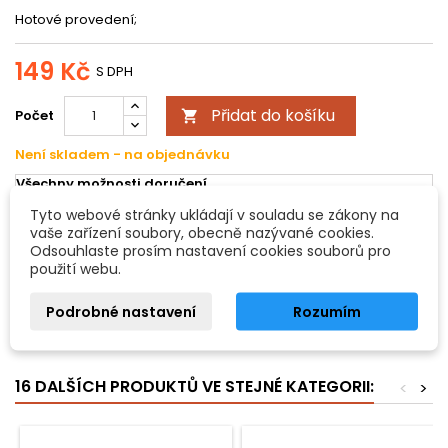
Hotové provedení;
149 Kč
S DPH
Přidat do košíku
Počet

Není skladem - na objednávku
Všechny možnosti doručení
Tyto webové stránky ukládají v souladu se zákony na
vaše zařízení soubory, obecně nazývané cookies.
POPIS
DETAILY PRODUKTU
Odsouhlaste prosím nastavení cookies souborů pro
použití webu.
Sedlo Ebenové dřevo
Podrobné nastavení
Rozumím
Hotové provedení
- Kontrabass,nahoře
16 DALŠÍCH PRODUKTŮ VE STEJNÉ KATEGORII:
<
>