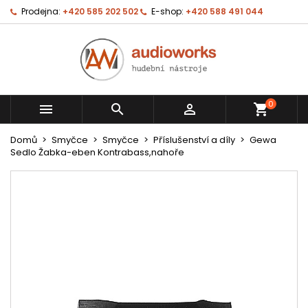
Prodejna:
+420 585 202 502
E-shop:
+420 588 491 044
0



shopping_cart
Domů
Smyčce
Smyčce
Příslušenství a díly
Gewa
Sedlo Žabka-eben Kontrabass,nahoře