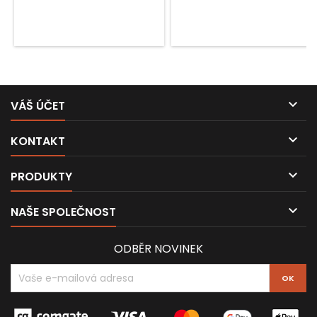

VÁŠ ÚČET

KONTAKT

PRODUKTY

NAŠE SPOLEČNOST
ODBĚR NOVINEK