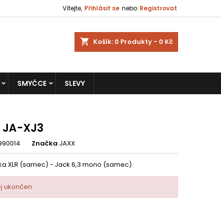
Vítejte,
Přihlásit se
nebo
Registrovat
shopping_cart
Košík:
0
Produkty - 0 Kč
SMYČCE
SLEVY
 JA-XJ3
990014
Značka
JAXX
a XLR (samec) - Jack 6,3 mono (samec).
j ukončen.