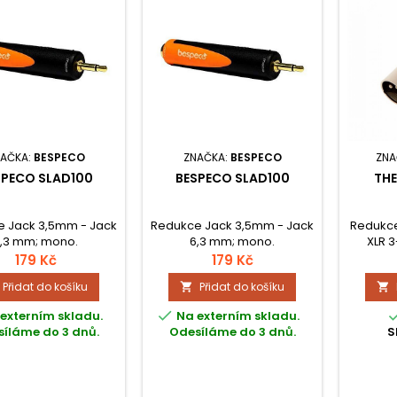
AČKA:
BESPECO
ZNAČKA:
BESPECO
ZNA
SPECO SLAD100
BESPECO SLAD100
THE
 Jack 3,5mm - Jack
Redukce Jack 3,5mm - Jack
Redukce
,3 mm; mono.
6,3 mm; mono.
XLR 3
179 Kč
179 Kč
Přidat do košíku
Přidat do košíku



externím skladu.
Na externím skladu.
íláme do 3 dnů.
Odesíláme do 3 dnů.
S