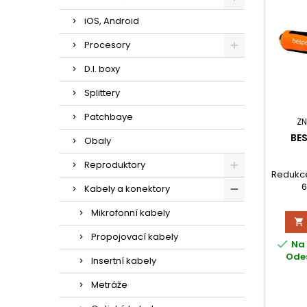
iOS, Android
Procesory
D.I. boxy
Splittery
Patchbaye
ZN
BE
Obaly
Reproduktory
Redukce
6
Kabely a konektory
Mikrofonní kabely

Propojovací kabely

Na 
Odes
Insertní kabely
Metráže