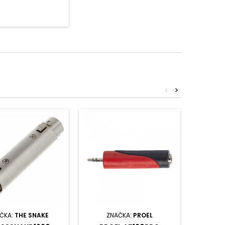
<
>
ČKA:
THE SNAKE
ZNAČKA:
PROEL
ZN