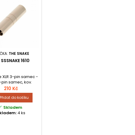
ČKA:
THE SNAKE
 SSSNAKE 1610
 XLR 3-pin samec -
-pin samec, kov.
210 Kč
Přidat do košíku

Skladem
kladem:
4 ks