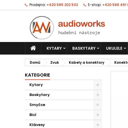
Prodejna:
+420 585 202 502
E-shop:
+420 588 491
KYTARY
BASKYTARY
UKULELE
Domů
Zvuk
Kabely a konektory
Konekt
KATEGORIE
Kytary
Baskytary
Smyčce
Bicí
Klávesy