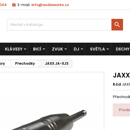
 044
E-mail:
info@audioworks.cz

KLÁVESY
BICÍ
ZVUK
DJ
SVĚTLA
DECHY
ory
Přechodky
JAXX JA-XJ3
JAXX
Kód
JAX
Přechodk
Prode