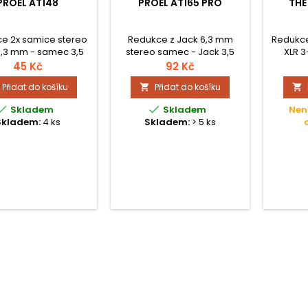
PROEL AT148
PROEL AT165 PRO
THE
e 2x samice stereo
Redukce z Jack 6,3 mm
Redukce
6,3 mm - samec 3,5
stereo samec - Jack 3,5
XLR 3
m stereo Jack
mm stereo samice.
45 Kč
92 Kč
Přidat do košíku
Přidat do košíku




Skladem
Skladem
Nen
Skladem:
4 ks
Skladem:
> 5 ks