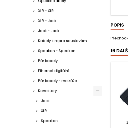
Optické kabely
XLR - XLR
XLR - Jack
POPIS
Jack - Jack
Přechodk
Kabely k repro soustavám
16 DAL
Speakon - Speakon
Pár kabely
Ethernet digitální
Pár kabely - metráže
Konektory
Jack
XLR
Speakon