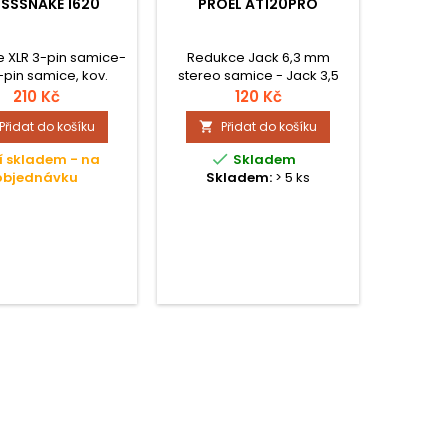
 SSSNAKE 1620
PROEL AT120PRO
PRO
 XLR 3-pin samice-
Redukce Jack 6,3 mm
Redukce
-pin samice, kov.
stereo samice - Jack 3,5
samec 
mm stereo samec.
odo
210 Kč
120 Kč
Přidat do košíku
Přidat do košíku



í skladem - na
Skladem
objednávku
Skladem:
> 5 ks
Sk