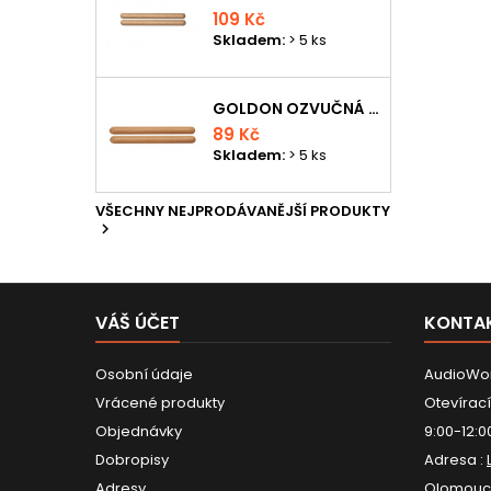
109 Kč
Skladem:
> 5 ks
GOLDON OZVUČNÁ DŘÍVKA 15 X 150MM
89 Kč
Skladem:
> 5 ks
VŠECHNY NEJPRODÁVANĚJŠÍ PRODUKTY

VÁŠ ÚČET
KONTA
Osobní údaje
AudioWor
Vrácené produkty
Otevírací
Objednávky
9:00-12:0
Dobropisy
Adresa :
Adresy
Olomouc