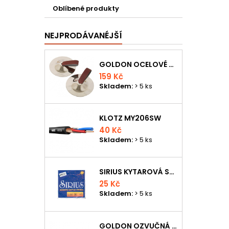
Oblíbené produkty
NEJPRODÁVANÉJŠÍ
GOLDON OCELOVÉ PRSTOVÉ ČINELKY
159 Kč
Skladem:
> 5 ks
KLOTZ MY206SW
40 Kč
Skladem:
> 5 ks
SIRIUS KYTAROVÁ STRUNA
25 Kč
Skladem:
> 5 ks
GOLDON OZVUČNÁ DŘÍVKA 18 X 200MM