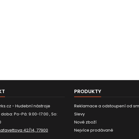
KT
PRODUKTY
ks.cz - Hudební nástroje
Reklamace a odstoupení od sm
 doba: Po-Pá: 9:00-17:00 , So:
Slevy
0
Nové zboží
Lafayettova 42/14, 77900
Nejvíce prodávané