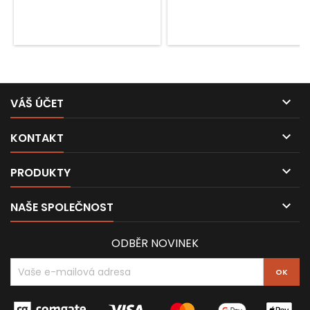

VÁŠ ÚČET

KONTAKT

PRODUKTY

NAŠE SPOLEČNOST
ODBĚR NOVINEK