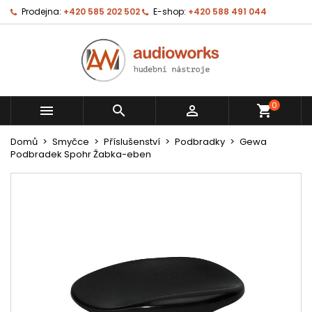
Prodejna:
+420 585 202 502
E-shop:
+420 588 491 044
0



shopping_cart
Domů
Smyčce
Příslušenství
Podbradky
Gewa
Podbradek Spohr Žabka-eben