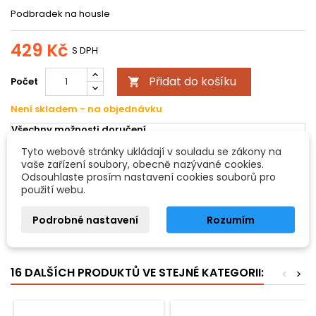
Podbradek na housle
429 Kč
S DPH
Přidat do košíku
Počet

Není skladem - na objednávku
Všechny možnosti doručení
Tyto webové stránky ukládají v souladu se zákony na
vaše zařízení soubory, obecně nazývané cookies.
POPIS
DETAILY PRODUKTU
Odsouhlaste prosím nastavení cookies souborů pro
použití webu.
Podbradek Spohr
Podrobné nastavení
Rozumím
Housle
- Ebenové dřevo
16 DALŠÍCH PRODUKTŮ VE STEJNÉ KATEGORII:
<
>