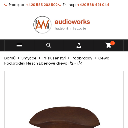
Prodejna:
+420 585 202 502
E-shop:
+420 588 491 044
0



shopping_cart
Domů
Smyčce
Příslušenství
Podbradky
Gewa
Podbradek Flesch Ebenové dřevo 1/2 - 1/4