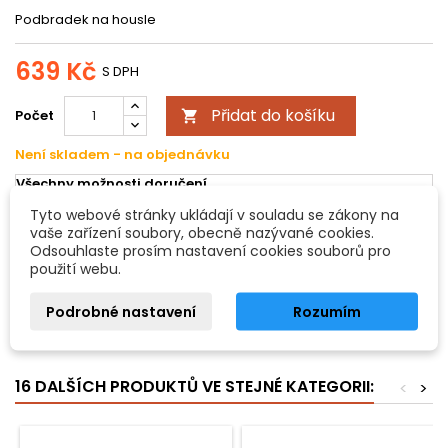
Podbradek na housle
639 Kč
S DPH
Přidat do košíku
Počet

Není skladem - na objednávku
Všechny možnosti doručení
Tyto webové stránky ukládají v souladu se zákony na
vaše zařízení soubory, obecně nazývané cookies.
POPIS
DETAILY PRODUKTU
Odsouhlaste prosím nastavení cookies souborů pro
použití webu.
Podbradek Flesch
Podrobné nastavení
Rozumím
Housle
- Ebenové dřevo 1/2 - 1/4
16 DALŠÍCH PRODUKTŮ VE STEJNÉ KATEGORII:
<
>