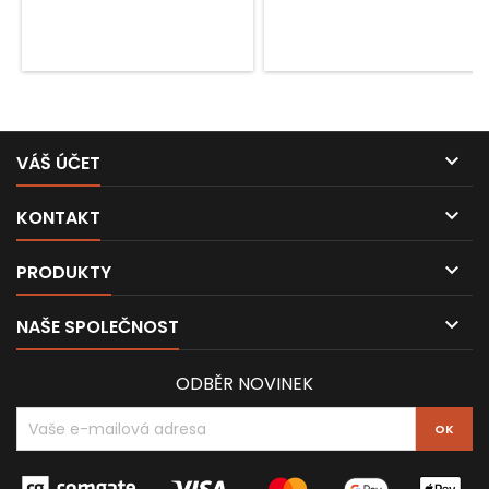

VÁŠ ÚČET

KONTAKT

PRODUKTY

NAŠE SPOLEČNOST
ODBĚR NOVINEK