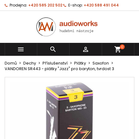
Prodejna:
+420 585 202 502
E-shop:
+420 588 491 044
0



shopping_cart
Domů
Dechy
Příslušenství
Plátky
Saxofon
VANDOREN SR443 - plátky "Jazz" pro baryton, tvrdost 3