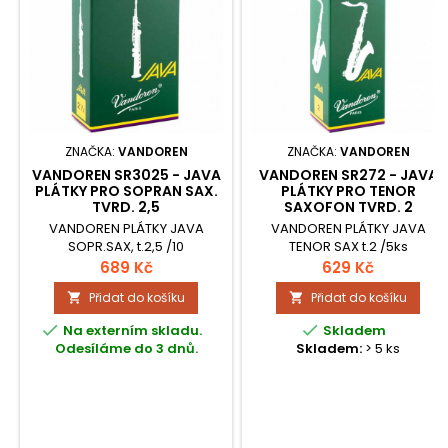
ZNAČKA:
VANDOREN
ZNAČKA:
VANDOREN
VANDOREN SR3025 - JAVA
VANDOREN SR272 - JAVA
PLÁTKY PRO SOPRAN SAX.
PLÁTKY PRO TENOR
TVRD. 2,5
SAXOFON TVRD. 2
VANDOREN PLÁTKY JAVA
VANDOREN PLÁTKY JAVA
SOPR.SAX, t.2,5 /10
TENOR SAX t.2 /5ks
689 Kč
629 Kč
Přidat do košíku
Přidat do košíku




Na externím skladu.
Skladem
Odesíláme do 3 dnů.
Skladem:
> 5 ks