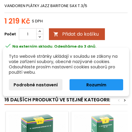
VANDOREN PLÁTKY JAZZ BARITONE SAX T.3/5
1 219 Kč
S DPH
Přidat do košíku
Počet


Na externím skladu. Odesíláme do 3 dnů.
Všechny možnosti doručení
Tyto webové stránky ukládají v souladu se zákony na
vaše zařízení soubory, obecně nazývané cookies.
Odsouhlaste prosím nastavení cookies souborů pro
použití webu.
POPIS
DETAILY PRODUKTU
Podrobné nastavení
Rozumím
plátky “Jazz“ pro baryton saxofon, tvrd. 3 – krabička=5ks
16 DALŠÍCH PRODUKTŮ VE STEJNÉ KATEGORII:
<
>